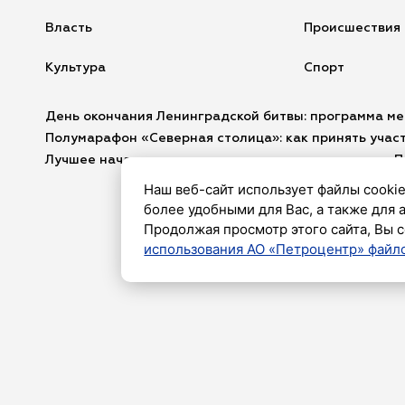
Власть
Происшествия
Культура
Спорт
День окончания Ленинградской битвы: программа м
Полумарафон «Северная столица»: как принять участ
Лучшее начало дня: куда сходить утром в августе в 
Наш веб-сайт использует файлы cookie
более удобными для Вас, а также для 
Продолжая просмотр этого сайта, Вы с
А
использования АО «Петроцентр» файло
«ПЕТЕРБУ