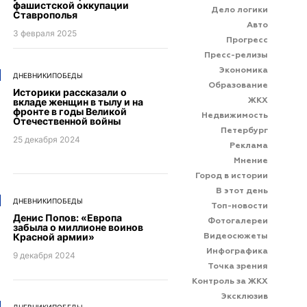
фашистской оккупации
Дело логики
Ставрополья
Авто
3 февраля 2025
Прогресс
Пресс-релизы
Экономика
ДНЕВНИКИПОБЕДЫ
Образование
Историки рассказали о
вкладе женщин в тылу и на
ЖКХ
фронте в годы Великой
Недвижимость
Отечественной войны
Петербург
25 декабря 2024
Реклама
Мнение
Город в истории
В этот день
ДНЕВНИКИПОБЕДЫ
Топ-новости
Денис Попов: «Европа
Фотогалереи
забыла о миллионе воинов
Красной армии»
Видеосюжеты
Инфографика
9 декабря 2024
Точка зрения
Контроль за ЖКХ
Эксклюзив