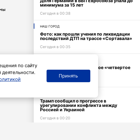
Доля Германии в ВВП Евросоюза упала до
минимума за 15 лет
мы
Сегодня в 00:38
НАШ ГОРОД
Фото: как прошли учения по ликвидации
последствий ДТП на трассе «Сортавала»
Сегодня в 00:35
ОБЩЕСТВО
ещения по сайту
В РПЦ рассказали, что такое «четвертое
пророчество Фатимы»
й деятельности.
Принять
олитикой
Сегодня в 00:28
ОБЩЕСТВО
Трамп сообщил о прогрессе в
урегулировании конфликта между
Россией и Украиной
Сегодня в 00:20
ОБЩЕСТВО
Востоковед Стрельцов объяснил, почему