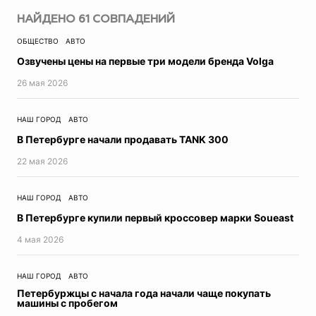
Авто
НАЙДЕНО
61
СОВПАДЕНИЙ
Прогресс
ОБЩЕСТВО
АВТО
Пресс-релизы
Озвучены цены на первые три модели бренда Volga
Экономика
Образование
26 мая 2026
ЖКХ
Недвижимость
НАШ ГОРОД
АВТО
Петербург
В Петербурге начали продавать TANK 300
Реклама
22 мая 2026
Мнение
Город в истории
В этот день
НАШ ГОРОД
АВТО
Топ-новости
В Петербурге купили первый кроссовер марки Soueast
Фотогалереи
4 мая 2026
Видеосюжеты
Инфографика
НАШ ГОРОД
АВТО
Точка зрения
Петербуржцы с начала года начали чаще покупать
Контроль за ЖКХ
машины с пробегом
Эксклюзив