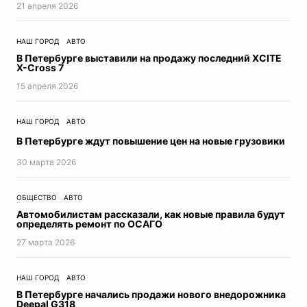
21 апреля 2026
Итоги недели
Азбука Петербурга
НАШ ГОРОД
АВТО
Конституция РФ
В Петербурге выставили на продажу последний XCITE
коронавирус
X-Cross 7
Хорошие новости про коронавирус
15 апреля 2026
Адаптация
На местах
НАШ ГОРОД
АВТО
Парад Победы
В Петербурге ждут повышение цен на новые грузовики
Молодежная редакция
30 мартa 2026
Дневник эксперта
Время вакцинироваться
ЕВРО2020
ОБЩЕСТВО
АВТО
ЦифровизацияПетербург
Автомобилистам рассказали, как новые правила будут
определять ремонт по ОСАГО
Здоровье ребенка
27 мартa 2026
Будущее Петербурга
Экспертное мнение
НАШ ГОРОД
АВТО
СТРАТЕГИЯ2026
В Петербурге начались продажи нового внедорожника
ДневникиПобеды
Deepal G318