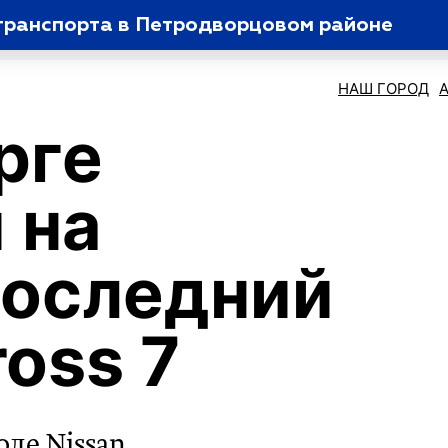
 транспорта в Петродворцовом районе
НАШ ГОРОД
рге
 на
последний
oss 7
оде Nissan