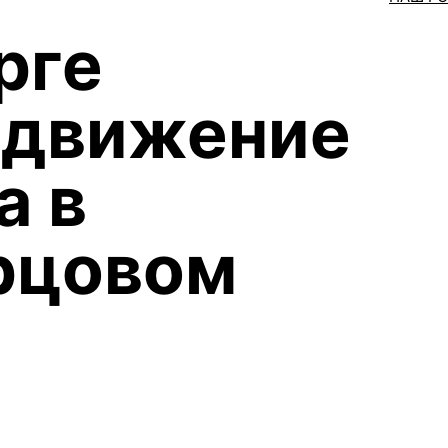
рге
 движение
а в
рцовом