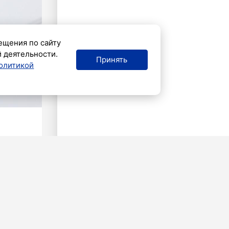
ещения по сайту
й деятельности.
Принять
олитикой