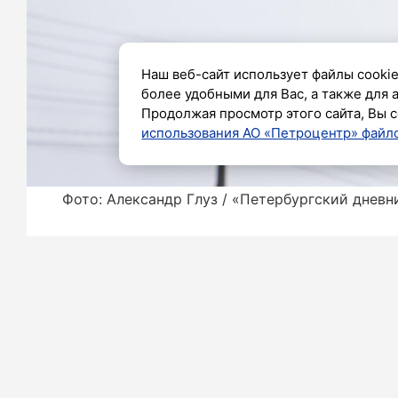
Наш веб-сайт использует файлы cookie
более удобными для Вас, а также для 
Продолжая просмотр этого сайта, Вы с
использования АО «Петроцентр» файло
Фото: Александр Глуз / «Петербургский дневн
В Петербурге с 17 апреля вступят в
этом сообщает пресс-служба Государ
(ГАТИ).
В Петродворцовом районе
С 17 апреля по 14 июня в связи с
ограждений ограничивается движен