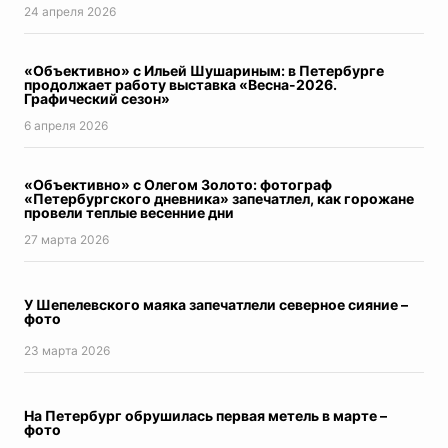
24 апреля 2026
Итоги недели
Азбука Петербурга
«Объективно» с Ильей Шушариным: в Петербурге
Конституция РФ
продолжает работу выставка «Весна-2026.
коронавирус
Графический сезон»
Хорошие новости про коронавирус
6 апреля 2026
Адаптация
На местах
«Объективно» с Олегом Золото: фотограф
Парад Победы
«Петербургского дневника» запечатлел, как горожане
провели теплые весенние дни
Молодежная редакция
Дневник эксперта
27 мартa 2026
Время вакцинироваться
ЕВРО2020
У Шепелевского маяка запечатлели северное сияние –
ЦифровизацияПетербург
фото
Здоровье ребенка
23 мартa 2026
Будущее Петербурга
Экспертное мнение
СТРАТЕГИЯ2026
На Петербург обрушилась первая метель в марте –
фото
ДневникиПобеды