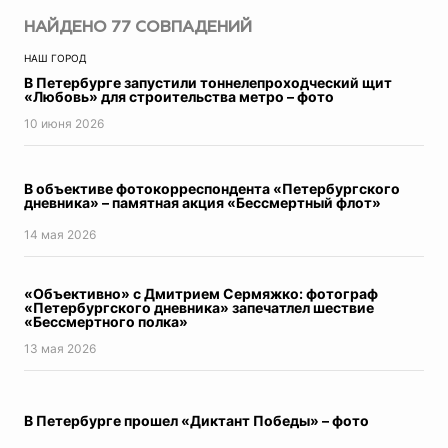
Авто
НАЙДЕНО
77
СОВПАДЕНИЙ
Прогресс
НАШ ГОРОД
Пресс-релизы
В Петербурге запустили тоннелепроходческий щит
Экономика
«Любовь» для строительства метро – фото
Образование
10 июня 2026
ЖКХ
Недвижимость
Петербург
В объективе фотокорреспондента «Петербургского
дневника» – памятная акция «Бессмертный флот»
Реклама
Мнение
14 мая 2026
Город в истории
В этот день
«Объективно» с Дмитрием Сермяжко: фотограф
Топ-новости
«Петербургского дневника» запечатлел шествие
«Бессмертного полка»
Фотогалереи
13 мая 2026
Видеосюжеты
Инфографика
Точка зрения
В Петербурге прошел «Диктант Победы» – фото
Контроль за ЖКХ
Эксклюзив