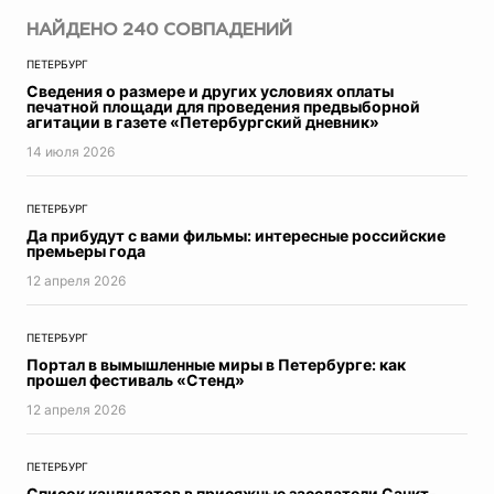
Авто
НАЙДЕНО
240
СОВПАДЕНИЙ
Прогресс
ПЕТЕРБУРГ
Пресс-релизы
Сведения о размере и других условиях оплаты
Экономика
печатной площади для проведения предвыборной
агитации в газете «Петербургский дневник»
Образование
ЖКХ
14 июля 2026
Недвижимость
Петербург
ПЕТЕРБУРГ
Реклама
Да прибудут с вами фильмы: интересные российские
премьеры года
Мнение
12 апреля 2026
Город в истории
В этот день
Топ-новости
ПЕТЕРБУРГ
Фотогалереи
Портал в вымышленные миры в Петербурге: как
прошел фестиваль «Стенд»
Видеосюжеты
12 апреля 2026
Инфографика
Точка зрения
Контроль за ЖКХ
ПЕТЕРБУРГ
Список кандидатов в присяжные заседатели Санкт-
Эксклюзив