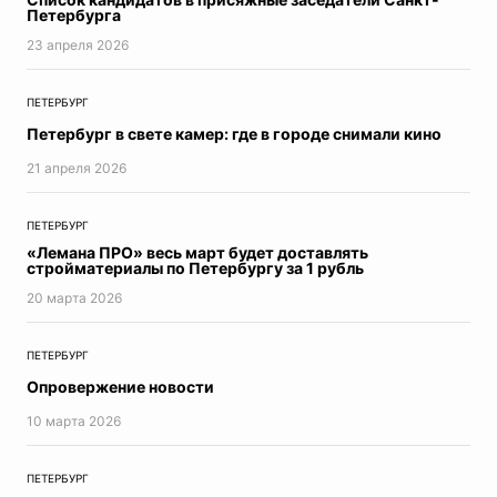
Петербурга
Итоги недели
23 апреля 2026
Азбука Петербурга
Конституция РФ
ПЕТЕРБУРГ
коронавирус
Хорошие новости про коронавирус
Петербург в свете камер: где в городе снимали кино
Адаптация
21 апреля 2026
На местах
Парад Победы
ПЕТЕРБУРГ
Молодежная редакция
«Лемана ПРО» весь март будет доставлять
Дневник эксперта
стройматериалы по Петербургу за 1 рубль
Время вакцинироваться
20 мартa 2026
ЕВРО2020
ЦифровизацияПетербург
ПЕТЕРБУРГ
Здоровье ребенка
Опровержение новости
Будущее Петербурга
10 мартa 2026
Экспертное мнение
СТРАТЕГИЯ2026
ДневникиПобеды
ПЕТЕРБУРГ