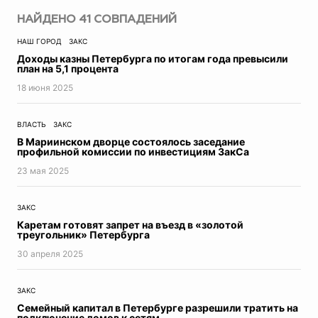
Авто
НАЙДЕНО
41
СОВПАДЕНИЙ
Прогресс
НАШ ГОРОД
ЗАКС
Пресс-релизы
Доходы казны Петербурга по итогам года превысили
Экономика
план на 5,1 процента
Образование
18 июня 2025
ЖКХ
Недвижимость
ВЛАСТЬ
ЗАКС
Петербург
В Мариинском дворце состоялось заседание
Реклама
профильной комиссии по инвестициям ЗакСа
Мнение
23 мая 2025
Город в истории
В этот день
ЗАКС
Топ-новости
Каретам готовят запрет на въезд в «‎золотой
Фотогалереи
треугольник» Петербурга
Видеосюжеты
30 апреля 2025
Инфографика
Точка зрения
ЗАКС
Контроль за ЖКХ
Семейный капитал в Петербурге разрешили тратить на
подключение домов к сетям
Эксклюзив