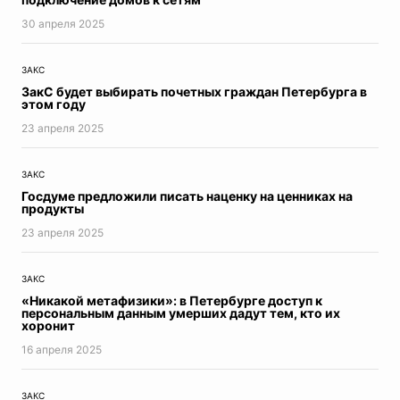
Итоги недели
30 апреля 2025
Азбука Петербурга
Конституция РФ
ЗАКС
коронавирус
ЗакС будет выбирать почетных граждан Петербурга в
этом году
Хорошие новости про коронавирус
Адаптация
23 апреля 2025
На местах
Парад Победы
ЗАКС
Молодежная редакция
Госдуме предложили писать наценку на ценниках на
продукты
Дневник эксперта
23 апреля 2025
Время вакцинироваться
ЕВРО2020
ЦифровизацияПетербург
ЗАКС
Здоровье ребенка
«Никакой метафизики»: в Петербурге доступ к
персональным данным умерших дадут тем, кто их
Будущее Петербурга
хоронит
Экспертное мнение
16 апреля 2025
СТРАТЕГИЯ2026
ДневникиПобеды
ЗАКС