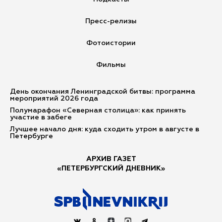
Итоги недели
Пресс-релизы
Азбука Петербурга
Конституция РФ
Фотоистории
коронавирус
Хорошие новости про коронавирус
Фильмы
Адаптация
На местах
День окончания Ленинградской битвы: программа
Парад Победы
мероприятий 2026 года
Молодежная редакция
Полумарафон «Северная столица»: как принять
участие в забеге
Дневник эксперта
Лучшее начало дня: куда сходить утром в августе в
Время вакцинироваться
Петербурге
ЕВРО2020
ЦифровизацияПетербург
АРХИВ ГАЗЕТ
Здоровье ребенка
«ПЕТЕРБУРГСКИЙ ДНЕВНИК»
Будущее Петербурга
Экспертное мнение
СТРАТЕГИЯ2026
ДневникиПобеды