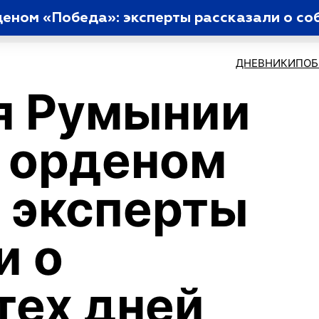
еном «Победа»: эксперты рассказали о со
ДНЕВНИКИПО
я Румынии
 орденом
 эксперты
и о
тех дней