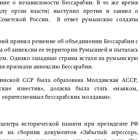
ние о независимости Бессарабии. В то же время
улу орган власти) выступил против и заявил о
 Советской России. В ответ румынские солдаты
эрий принял решение об объединении Бессарабии с
а об аннексии ее территории Румынией и пыталась
ем. Однако западные страны встали на румынскую
ция признали аннексию Бессарабии.
раинской ССР была образована Молдавская АССР,
сские известия», должна была стать «маяком,
 «притесненных бессарабских молдаван».
 центра исторической памяти при президенте РФ
 на сборник документов «Забытый агрессор»,