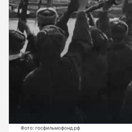
Фото: госфильмофонд.рф