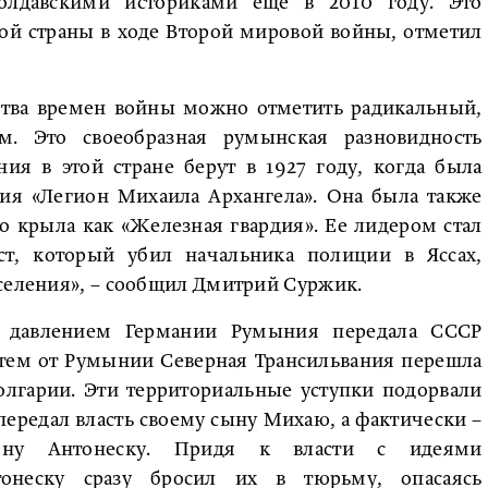
олдавскими историками еще в 2010 году. Это
ой страны в ходе Второй мировой войны, отметил
ства времен войны можно отметить радикальный,
. Это своеобразная румынская разновидность
ия в этой стране берут в 1927 году, когда была
тия «Легион Михаила Архангела». Она была также
о крыла как «Железная гвардия». Ее лидером стал
т, который убил начальника полиции в Яссах,
аселения», – сообщил Дмитрий Суржик.
д давлением Германии Румыния передала СССР
атем от Румынии Северная Трансильвания перешла
олгарии. Эти территориальные уступки подорвали
 передал власть своему сыну Михаю, а фактически –
Иону Антонеску. Придя к власти с идеями
нтонеску сразу бросил их в тюрьму, опасаясь