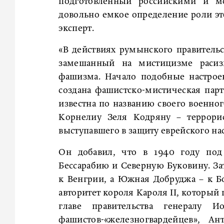
подготовленный российскими и м
довольно емкое определение роли эт
эксперт.
«В действиях румынского правитель
замешанный на мистицизме расизм
фашизма. Начало подобные настроен
создана фашистско-мистическая пар
известна по названию своего военног
Корнелиу Зеля Кодряну – террорис
выступавшего в защиту еврейского н
Он добавил, что в 1940 году по
Бессарабию и Северную Буковину. З
к Венгрии, а Южная Добруджа – к Б
авторитет короля Кароля II, который
главе правительства генералу 
фашистов-«железногвардейцев», А