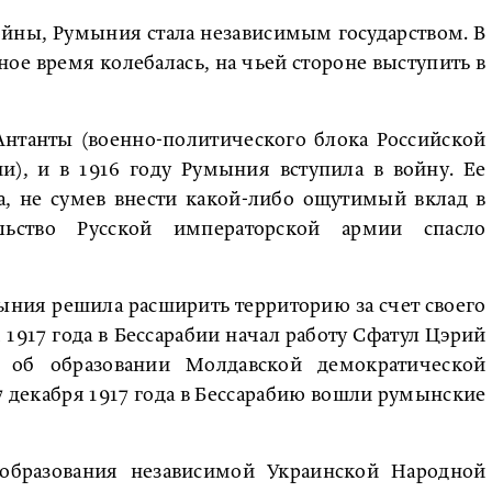
войны, Румыния стала независимым государством. В
ое время колебалась, на чьей стороне выступить в
Антанты (военно-политического блока Российской
), и в 1916 году Румыния вступила в войну. Ее
а, не сумев внести какой-либо ощутимый вклад в
льство Русской императорской армии спасло
ния решила расширить территорию за счет своего
 1917 года в Бессарабии начал работу Сфатул Цэрий
 об образовании Молдавской демократической
 7 декабря 1917 года в Бессарабию вошли румынские
бразования независимой Украинской Народной