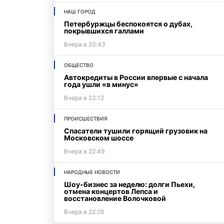
НАШ ГОРОД
Петербуржцы беспокоятся о дубах,
покрывшихся галлами
Вчера в 23:43
ОБЩЕСТВО
Автокредиты в России впервые с начала
года ушли «в минус»
Вчера в 23:12
ПРОИСШЕСТВИЯ
Спасатели тушили горящий грузовик на
Московском шоссе
Вчера в 22:49
НАРОДНЫЕ НОВОСТИ
Шоу-бизнес за неделю: долги Пьехи,
отмена концертов Лепса и
восстановление Волочковой
Вчера в 22:26