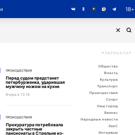
18
Транспорт
Происшествия
Спорт
Пресс-релизы
ки
РУБРИКАТОР
Общество
ПРОИСШЕСТВИЯ
Власть
Перед судом предстанет
Культура
петербурженка, ударившая
мужчину ножом на кухне
Транспорт
Происшествия
Вчера в 13:18
Спорт
Наш город
Бизнес
ПРОИСШЕСТВИЯ
Народные новости
Прокуратура потребовала
ЗакС
закрыть частные
пансионаты в Стрельне из-
Интервью