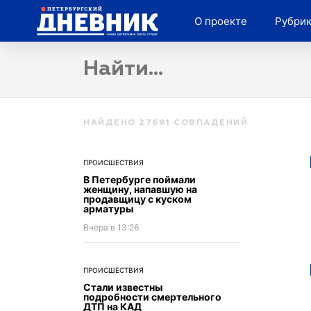
Рубрики
Общество
Власть
Культура
О проекте
Рубри
Поиск
НАЙДЕНО
27691
СОВПАДЕНИЙ
ПРОИСШЕСТВИЯ
В Петербурге поймали
женщину, напавшую на
продавщицу с куском
арматуры
Вчера в 13:26
ПРОИСШЕСТВИЯ
Стали известны
подробности смертельного
ДТП на КАД