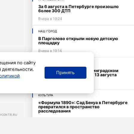
За 6 августа в Петербурге произошло
более 300 ДТП
Вчера в 19:24
НАШ ГОРОД
В Парголово открыли новую детскую
площадку
Вчера в 19:14
ещения по сайту
НАШ ГОРОД
й деятельности.
Павильон «Жираф» в Ленинградском
Принять
зоопарке будет закрыт до 13 августа
олитикой
Вчера в 19:11
КУЛЬТУРА
«Формула 1890»: Сад Бенуа в Петербурге
превратился в пространство
расследования
CENTR.RU
Вчера в 18:53
НАРОДНЫЕ НОВОСТИ