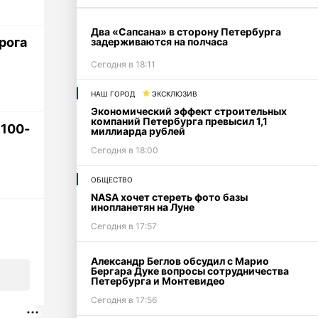
Два «Сапсана» в сторону Петербурга
рога
задерживаются на полчаса
Сегодня в 18:11
НАШ ГОРОД
ЭКСКЛЮЗИВ
Экономический эффект строительных
компаний Петербурга превысил 1,1
 100-
миллиарда рублей
Сегодня в 18:00
ОБЩЕСТВО
NASA хочет стереть фото базы
инопланетян на Луне
Сегодня в 17:57
Александр Беглов обсудил с Марио
Бергара Дуке вопросы сотрудничества
Петербурга и Монтевидео
Сегодня в 17:56