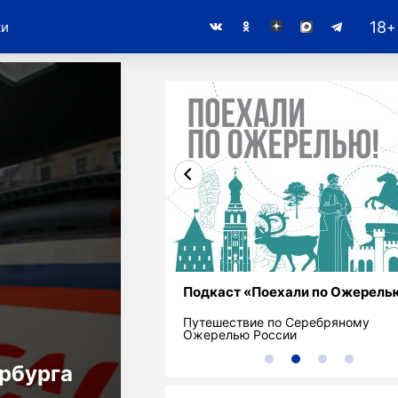
18
Транспорт
Происшествия
Спорт
Пресс-релизы
ки
Подкаст «Поехали по Ожерель
Путешествие по Серебряному
Ожерелью России
ербурга