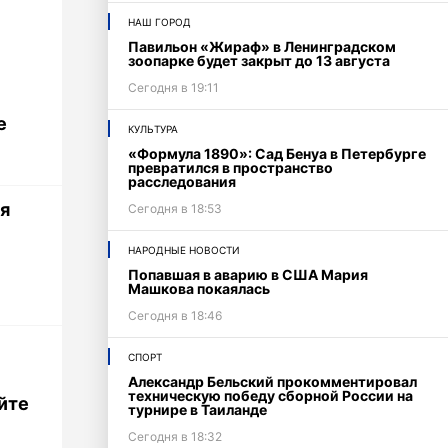
НАШ ГОРОД
Павильон «Жираф» в Ленинградском
зоопарке будет закрыт до 13 августа
Сегодня в 19:11
е
КУЛЬТУРА
«Формула 1890»: Сад Бенуа в Петербурге
превратился в пространство
расследования
я
Сегодня в 18:53
НАРОДНЫЕ НОВОСТИ
Попавшая в аварию в США Мария
Машкова покаялась
Сегодня в 18:46
СПОРТ
Александр Бельский прокомментировал
техническую победу сборной России на
йте
турнире в Таиланде
Сегодня в 18:32