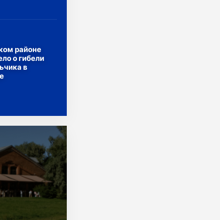
торан
ком районе
ло о гибели
ьчика в
е