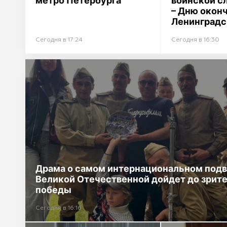
метро Петербурга
воинской с
– Дню окон
Ленинградс
Сегодня в 17:24
Сегодня в 16:30
Драма о самом интернациональном подв
Великой Отечественной дойдет до зрит
победы
Сегодня в 16:16