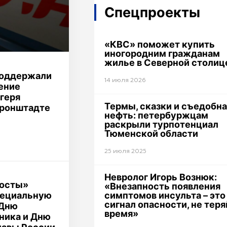
Спецпроекты
«КВС» поможет купить
иногородним гражданам
жилье в Северной столиц
поддержали
14 июля 2026
ение
геря
Термы, сказки и съедобна
Кронштадте
нефть: петербуржцам
раскрыли турпотенциал
Тюменской области
25 июля 2025
Невролог Игорь Вознюк:
осты»
«Внезапность появления
симптомов инсульта – это
пециальную
сигнал опасности, не теря
 Дню
время»
ника и Дню