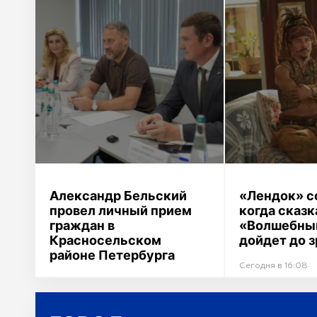
Александр Бельский
«Лендок» с
провел личный прием
когда сказк
граждан в
«Волшебны
Красносельском
дойдет до 
районе Петербурга
Сегодня в 16:08
Сегодня в 16:12