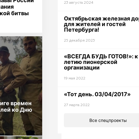
лавы России
23 августа 2024
чания
кой битвы
Октябрьская железная до
для жителей и гостей
Петербурга!
25 декабря 2023
«ВСЕГДА БУДЬ ГОТОВ!»: к
летию пионерской
организации
19 мая 2022
«Тот день. 03/04/2017»
иге времен
27 марта 2022
елей ко Дню
Все спецпроекты