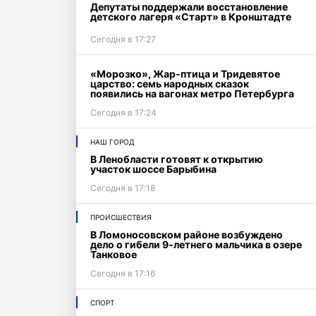
Депутаты поддержали восстановление
детского лагеря «Старт» в Кронштадте
Сегодня в 17:27
«Морозко», Жар-птица и Тридевятое
царство: семь народных сказок
появились на вагонах метро Петербурга
Сегодня в 17:24
НАШ ГОРОД
В Ленобласти готовят к открытию
участок шоссе Барыбина
Сегодня в 17:18
ПРОИСШЕСТВИЯ
В Ломоносовском районе возбуждено
дело о гибели 9-летнего мальчика в озере
Танковое
Сегодня в 17:16
СПОРТ