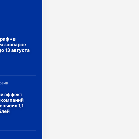
раф» в
м зоопарке
до 13 августа
ЮЗИВ
й эффект
 компаний
евысил 1,1
блей