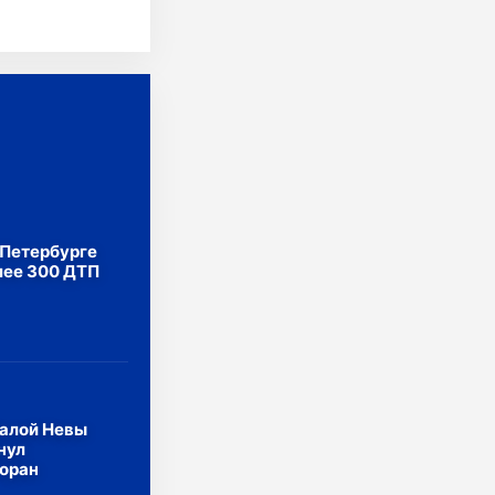
тербурга.
в Петербурге
лее 300 ДТП
Малой Невы
нул