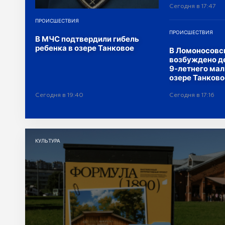
плавучий рес
Сегодня в 17:47
ПРОИСШЕСТВИЯ
ПРОИСШЕСТВИЯ
В МЧС подтвердили гибель
ребенка в озере Танковое
В Ломоносовс
возбуждено де
9-летнего мал
озере Танково
Сегодня в 19:40
Сегодня в 17:16
КУЛЬТУРА