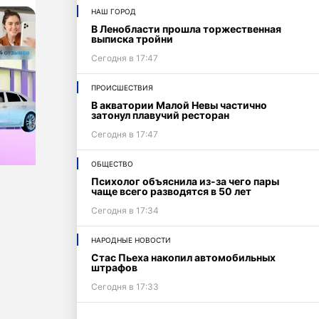
НАШ ГОРОД
В Ленобласти прошла торжественная
выписка тройни
Сегодня в 17:47
ПРОИСШЕСТВИЯ
В акватории Малой Невы частично
затонул плавучий ресторан
Сегодня в 17:47
ОБЩЕСТВО
Психолог объяснила из-за чего пары
чаще всего разводятся в 50 лет
Сегодня в 17:34
НАРОДНЫЕ НОВОСТИ
Стас Пьеха накопил автомобильных
штрафов
Сегодня в 17:33