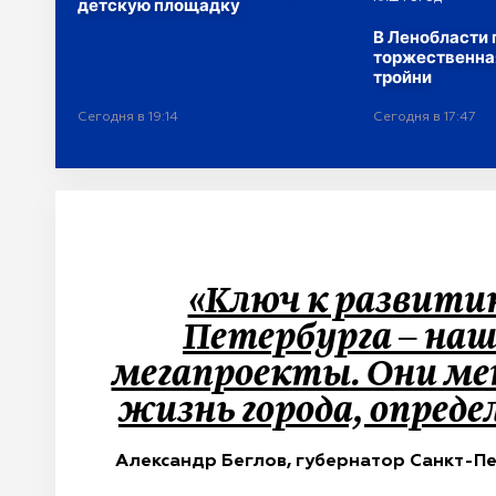
детскую площадку
В Ленобласти
торжественна
тройни
Сегодня в 19:14
Сегодня в 17:47
«Ключ к развити
Петербурга – на
мегапроекты. Они м
«Ключ к развитию Петерб
жизнь города, определ
будущее на д