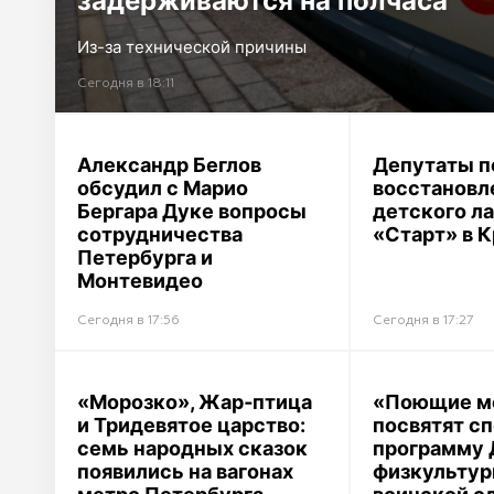
задерживаются на полчаса
Из-за технической причины
Сегодня в 18:11
Александр Беглов
Депутаты 
обсудил с Марио
восстановл
Бергара Дуке вопросы
детского ла
сотрудничества
«Старт» в 
Петербурга и
Монтевидео
Сегодня в 17:56
Сегодня в 17:27
«Морозко», Жар‑птица
«Поющие м
и Тридевятое царство:
посвятят с
семь народных сказок
программу
появились на вагонах
физкультур