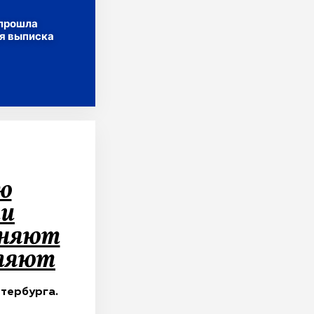
 прошла
я выписка
ю
ши
еняют
урга – наши мегапроекты. Они меняют жизнь города, определяют его будущее на десят
яют его