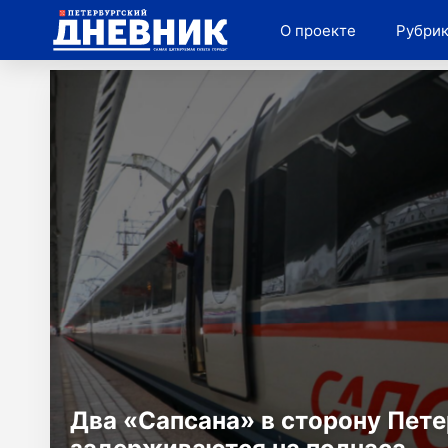
Рубрики
Общество
Власть
Культура
О проекте
Рубри
Главная
Два «Сапсана» в сторону Пет