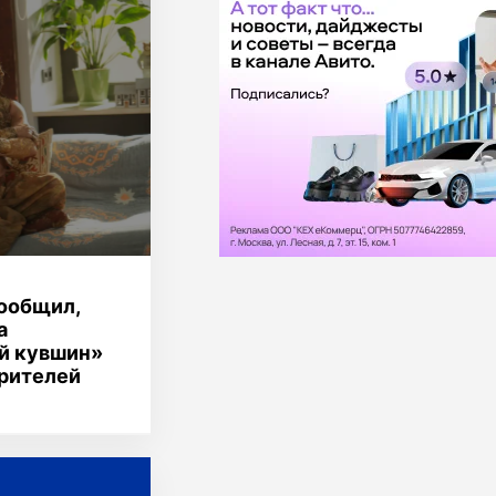
ообщил,
а
й кувшин»
зрителей