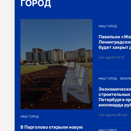
ГОРОД
НАШ ГОРОД
Павильон «Жи
Ленинградско
будет закрыт 
Сегодня в 19:11
НАШ ГОРОД
ЭКСКЛ
Экономически
строительных
Петербурга пр
миллиарда ру
Сегодня в 18:00
НАШ ГОРОД
В Парголово открыли новую
НАШ ГОРОД