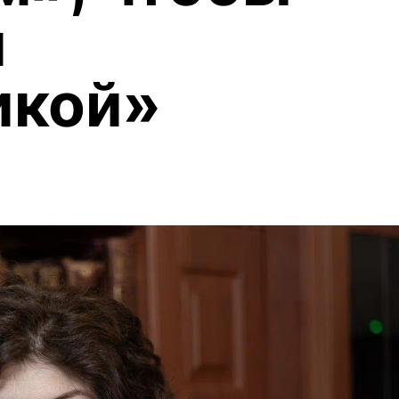
я
икой»