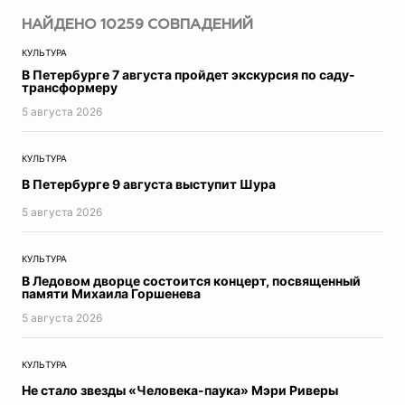
Авто
НАЙДЕНО
10259
СОВПАДЕНИЙ
Прогресс
КУЛЬТУРА
Пресс-релизы
В Петербурге 7 августа пройдет экскурсия по саду-
Экономика
трансформеру
Образование
5 августа 2026
ЖКХ
Недвижимость
КУЛЬТУРА
Петербург
В Петербурге 9 августа выступит Шура
Реклама
Мнение
5 августа 2026
Город в истории
В этот день
КУЛЬТУРА
Топ-новости
В Ледовом дворце состоится концерт, посвященный
памяти Михаила Горшенева
Фотогалереи
Видеосюжеты
5 августа 2026
Инфографика
Точка зрения
КУЛЬТУРА
Контроль за ЖКХ
Не стало звезды «Человека-паука» Мэри Риверы
Эксклюзив