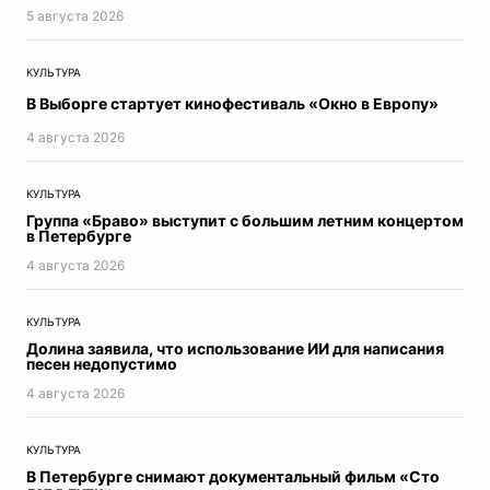
5 августа 2026
Итоги недели
Азбука Петербурга
КУЛЬТУРА
Конституция РФ
В Выборге стартует кинофестиваль «Окно в Европу»
коронавирус
Хорошие новости про коронавирус
4 августа 2026
Адаптация
На местах
КУЛЬТУРА
Парад Победы
Группа «Браво» выступит с большим летним концертом
в Петербурге
Молодежная редакция
Дневник эксперта
4 августа 2026
Время вакцинироваться
ЕВРО2020
КУЛЬТУРА
ЦифровизацияПетербург
Долина заявила, что использование ИИ для написания
песен недопустимо
Здоровье ребенка
Будущее Петербурга
4 августа 2026
Экспертное мнение
СТРАТЕГИЯ2026
КУЛЬТУРА
ДневникиПобеды
В Петербурге снимают документальный фильм «Сто