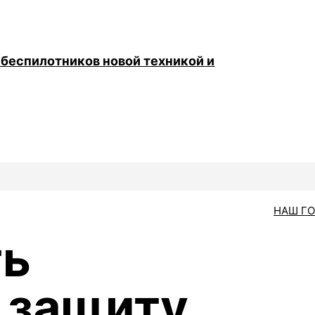
 беспилотников новой техникой и
НАШ Г
ть
 защиту