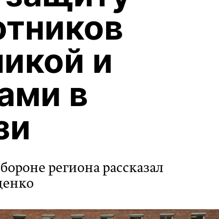
отников
никой и
ами в
зи
бороне региона рассказал
денко