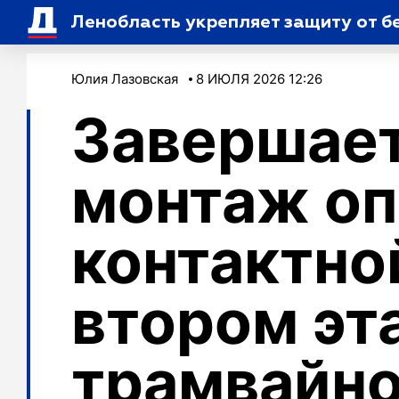
Ленобласть укрепляет защиту от б
Юлия Лазовская
8 ИЮЛЯ 2026 12:26
Завершае
монтаж о
контактно
втором эт
трамвайно