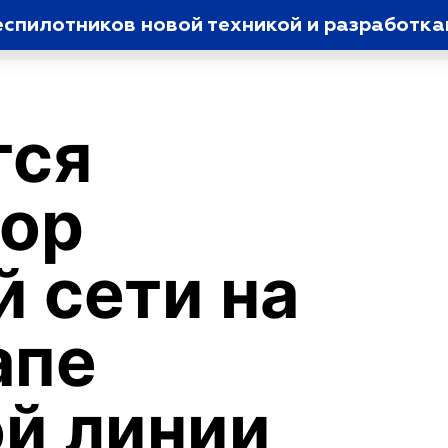
еспилотников новой техникой и разработка
тся
пор
й сети на
апе
й линии