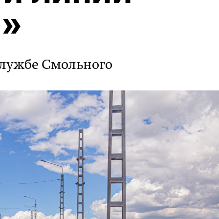
а»
службе Смольного