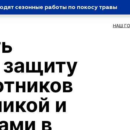
одят сезонные работы по покосу травы
НАШ Г
ть
 защиту
отников
никой и
ами в