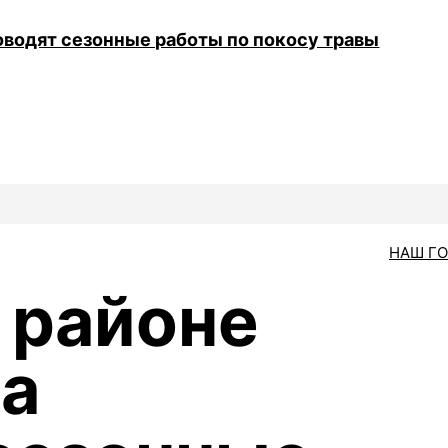
оводят сезонные работы по покосу травы
НАШ Г
 районе
а