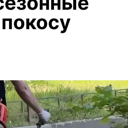
сезонные
 покосу