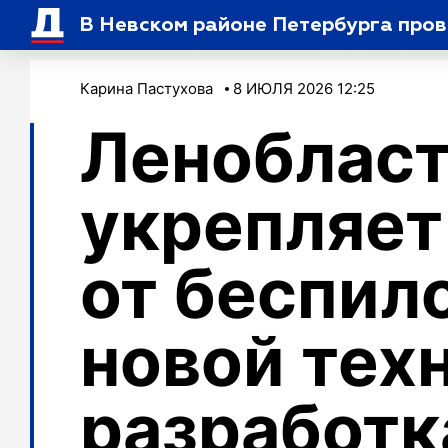
В Невском районе Петербурга пров
Карина Пастухова
8 ИЮЛЯ 2026 12:25
Леноблас
укрепляет
от беспил
новой тех
разработк