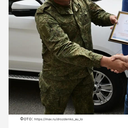
Фото:
https://max.ru/drozdenko_au_lo