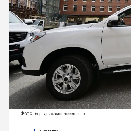
Фото:
https://max.ru/drozdenko_au_lo