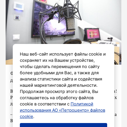
Наш веб-сайт использует файлы cookie и
сохраняет их на Вашем устройстве,
чтобы сделать перемещения по сайту
более удобными для Вас, а также для
Фото: Александр Глуз / «Петербургский
анализа статистики сайта и содействия
дневник»
нашей маркетинговой деятельности.
Продолжая просмотр этого сайта, Вы
В эфире очередной выпуск ПДкаста!
соглашаетесь на обработку файлов
Рассказываем о самых интересных событиях
cookie в соответствии с
Политикой
дня в удобном аудиоформате.
использования АО «Петроцентр» файлов
– Память на долгие годы: 85 лет с начала
cookie
.
Великой Отечественной войны.