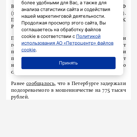
более удобными для Вас, а также для
Возбуждено уголовное дело по ч. 4 ст. 159 УК РФ
анализа статистики сайта и содействия
(мошенничество в особо крупном размере).
нашей маркетинговой деятельности.
Подозреваемый задержан в порядке ст. 91 УПК
Продолжая просмотр этого сайта, Вы
РФ.
соглашаетесь на обработку файлов
cookie в соответствии с
Политикой
Полиция напомнила, что сотрудники банков и
использования АО «Петроцентр» файлов
государственных структур никогда не просят
cookie
.
передавать наличные деньги курьерам. При
поступлении подобных звонков следует
Принять
немедленно прервать разговор и сообщить о
случившемся в полицию.
Ранее
сообщалось
, что в Петербурге задержали
подозреваемого в мошенничестве на 775 тысяч
рублей.
НАШ ГОРОД
В Ленобласти за полгода