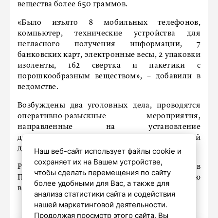
вещества более 650 граммов.
«Было изъято 8 мобильных телефонов,
компьютер, технические устройства для
негласного получения информации, 7
банковских карт, электронные весы, 2 упаковки
изоленты, 162 свертка и пакетики с
порошкообразным веществом», – добавили в
ведомстве.
Возбуждены два уголовных дела, проводятся
оперативно-разыскные мероприятия,
направленные на установление
дополнительных эпизодов преступной
деятельности фигуранта.
Наш веб-сайт использует файлы cookie и
сохраняет их на Вашем устройстве,
Ранее «Петербургский дневник»
сообщал
, что в
чтобы сделать перемещения по сайту
Петербурге арестовали москвичку, обвиняемую
более удобными для Вас, а также для
в дискредитации армии.
анализа статистики сайта и содействия
нашей маркетинговой деятельности.
Продолжая просмотр этого сайта, Вы