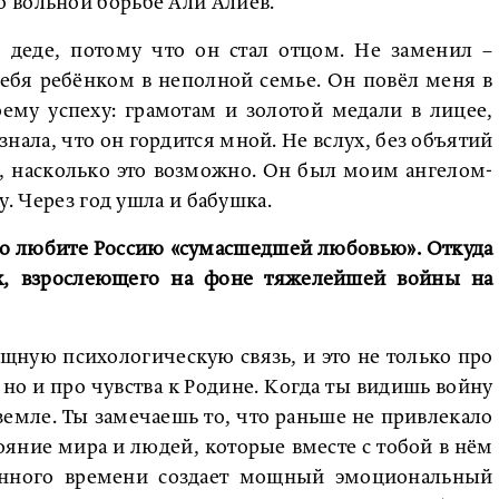
 вольной борьбе Али Алиев.
 деде, потому что он стал отцом. Не заменил –
себя ребёнком в неполной семье. Он повёл меня в
ему успеху: грамотам и золотой медали в лицее,
нала, что он гордится мной. Не вслух, без объятий
так, насколько это возможно. Он был моим ангелом-
у. Через год ушла и бабушка.
что любите Россию «сумасшедшей любовью». Откуда
-х, взрослеющего на фоне тяжелейшей войны на
щную психологическую связь, и это не только про
 но и про чувства к Родине. Когда ты видишь войну
земле. Ты замечаешь то, что раньше не привлекало
яние мира и людей, которые вместе с тобой в нём
енного времени создает мощный эмоциональный