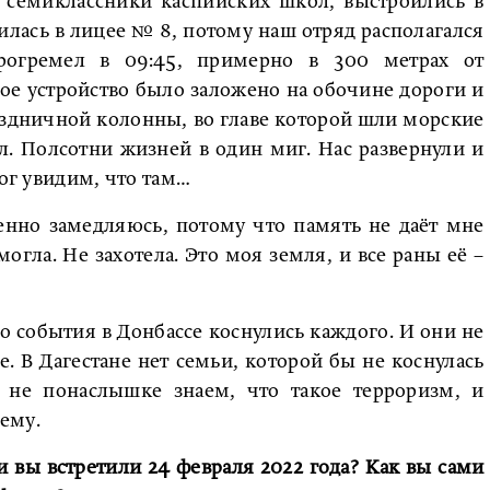
 семиклассники каспийских школ, выстроились в
чилась в лицее № 8, потому наш отряд располагался
рогремел в 09:45, примерно в 300 метрах от
ое устройство было заложено на обочине дороги и
здничной колонны, во главе которой шли морские
л. Полсотни жизней в один миг. Нас развернули и
Бог увидим, что там…
енно замедляюсь, потому что память не даёт мне
могла. Не захотела. Это моя земля, и все раны её –
то события в Донбассе коснулись каждого. И они не
е. В Дагестане нет семьи, которой бы не коснулась
 не понаслышке знаем, что такое терроризм, и
ему.
 вы встретили 24 февраля 2022 года? Как вы сами