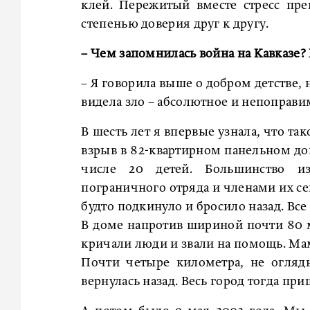
клей. Пережитый вместе стресс пр
степенью доверия друг к другу.
– Чем запомнилась война на Кавказе? 
– Я говорила выше о добром детстве,
видела зло – абсолютное и непоправи
В шесть лет я впервые узнала, что так
взрыв в 82-квартирном панельном дом
числе 20 детей. Большинство и
пограничного отряда и членами их се
будто подкинуло и бросило назад. Вс
В доме напротив шириной почти 80 
кричали люди и звали на помощь. Мам
Почти четыре километра, не огляды
вернулась назад. Весь город тогда пр