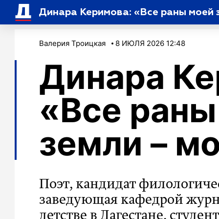
Динара Керимова: «Все раны моей 
Валерия Троицкая
8 ИЮЛЯ 2026 12:48
Динара Ке
«Все раны
земли – м
Поэт, кандидат филологичес
заведующая кафедрой журн
детстве в Дагестане, студен