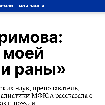
земли – мои раны»
римова:
 моей
ои раны»
ких наук, преподаватель,
алистики МФЮА рассказала о
тах и поэзии