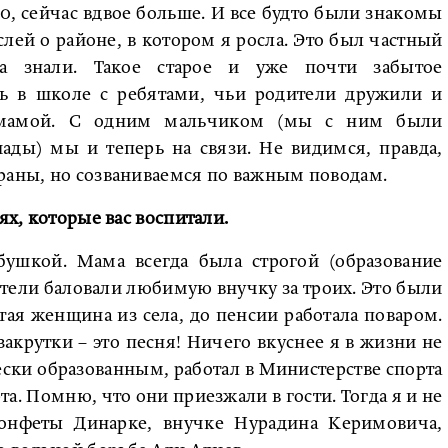
, сейчас вдвое больше. И все будто были знакомы
слей о районе, в котором я росла. Это был частный
га знали. Такое старое и уже почти забытое
сь в школе с ребятами, чьи родители дружили и
 мамой. С одним мальчиком (мы с ним были
ады) мы и теперь на связи. Не видимся, правда,
раны, но созваниваемся по важным поводам.
ях, которые вас воспитали.
бушкой. Мама всегда была строгой (образование
дители баловали любимую внучку за троих. Это были
тая женщина из села, до пенсии работала поваром.
закрутки – это песня! Ничего вкуснее я в жизни не
ски образованным, работал в Министерстве спорта
а. Помню, что они приезжали в гости. Тогда я и не
онфеты Динарке, внучке Нурадина Керимовича,