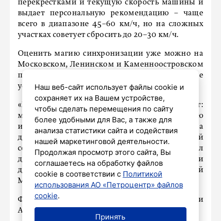
перекрестками и текущую скорость машины и
выдает персональную рекомендацию – чаще
всего в диапазоне 45–60 км/ч, но на сложных
участках советует сбросить до 20–30 км/ч.
Оценить магию синхронизации уже можно на
Московском, Ленинском и Каменноостровском
проспектах, а также на других магистралях, где
установлены интеллектуальные светофоры.
Наш веб-сайт использует файлы cookie и
сохраняет их на Вашем устройстве,
«Городской бюджет не понес никаких затрат:
чтобы сделать перемещения по сайту
мы используем уже существующую
более удобными для Вас, а также для
инфраструктуру и данные ЕПУТС, а
анализа статистики сайта и содействия
дополнительную ценность для водителей
нашей маркетинговой деятельности.
создает навигационный сервис», – отметил
Продолжая просмотр этого сайта, Вы
директор СПб ГКУ «Дирекция по организации
соглашаетесь на обработку файлов
дорожного движения Петербурга» Андрей
cookie в соответствии с
Политикой
Мацарин.
использования АО «Петроцентр» файлов
cookie
.
Функция уже доступна владельцам iOS и
Android в актуальной версии 2ГИС.
Принять