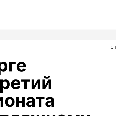
С
рге
третий
ионата