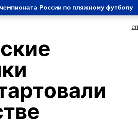
п чемпионата России по пляжному футболу
С
гские
нки
тартовали
стве