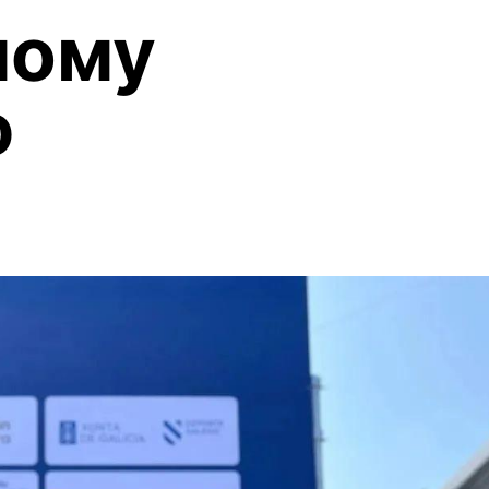
ному
ю