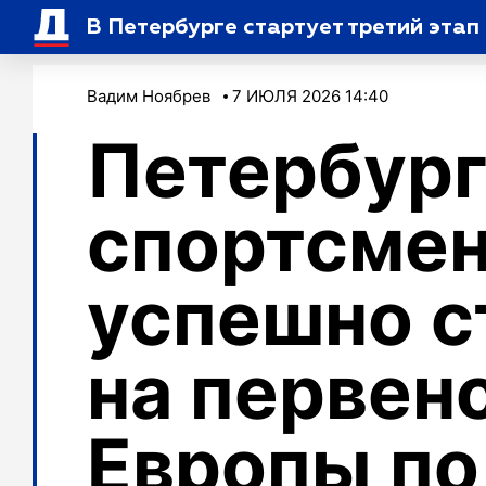
В Петербурге стартует третий эта
Вадим Ноябрев
7 ИЮЛЯ 2026 14:40
Петербур
спортсме
успешно с
на первен
Европы по