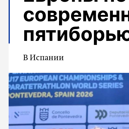
современ
пятиборь
В Испании