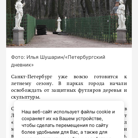
Фото: Илья Шушарин/«Петербургский
дневник»
Санкт-Петербург уже вовсю готовится к
летнему сезону. В парках города начали
освобождать от защитных футляров деревья и
скульптуры.
Сегодня, 14 апреля, такая церемония прошла в
Наш веб-сайт использует файлы cookie и
Летнем саду. Фотокорреспондент
сохраняет их на Вашем устройстве,
«Петербургского дневника» запечатлел
чтобы сделать перемещения по сайту
момент, когда мраморные статуи были
более удобными для Вас, а также для
высвобождены из оков зимних футляров.