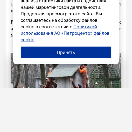
анализа статистики сайта и содействия
Теперь петербуржцы и гости города могут
нашей маркетинговой деятельности.
полностью погрузиться в атмосферу парка.
Продолжая просмотр этого сайта, Вы
соглашаетесь на обработку файлов
Ранее мы писали о том, что процесс
cookie в соответствии с
Политикой
освобождения парковых скульптур проходил в
использования АО «Петроцентр» файлов
музее-заповеднике
«Царское Село».
cookie
.
Принять