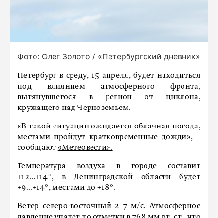
Фото: Олег Золото / «Петербургский дневник»
Петербург в среду, 15 апреля, будет находиться
под влиянием атмосферного фронта,
вытянувшегося в регион от циклона,
кружащего над Черноземьем.
«В такой ситуации ожидается облачная погода,
местами пройдут кратковременные дожди», –
сообщают
«Метеовести».
Температура воздуха в городе составит
+12...+14°, в Ленинградской области будет
+9...+14°, местами до +18°.
Ветер северо-восточный 2–7 м/с. Атмосферное
давление упадет до отметки в 768 мм рт. ст., что