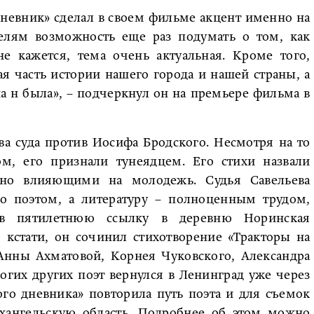
дневник» сделал в своем фильме акцент именно на
телям возможность еще раз подумать о том, как
е кажется, тема очень актуальная. Кроме того,
я часть истории нашего города и нашей страны, а
а н была», – подчеркнул он на премьере фильма в
ва суда против Иосифа Бродского. Несмотря на то
ом, его признали тунеядцем. Его стихи назвали
но влияющими на молодежь. Судья Савельева
го поэтом, а литературу – полноценным трудом,
 в пятилетнюю ссылку в деревню Норинская
 кстати, он сочинил стихотворение «Тракторы на
 Анны Ахматовой, Корнея Чуковского, Александра
огих других поэт вернулся в Ленинград уже через
ого дневника» повторила путь поэта и для съемок
хангельскую область. Подробнее об этом можно