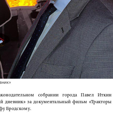
вник»
конодательном собрании города Павел Иткин
ий дневник» за документальный фильм «Тракторы
ифу Бродскому.