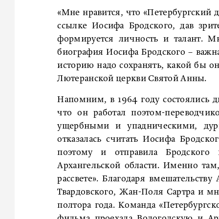
«Мне нравится, что «Петербургский 
ссылке Иосифа Бродского, дав зри
формируется личность и талант. Мн
биография Иосифа Бродского – важна
историю надо сохранять, какой бы он
Лютеранской церкви Святой Анны.
Напомним, в 1964 году состоялись д
что он работал поэтом-переводчик
ущербными и упадническими, дур
отказалась считать Иосифа Бродско
поэтому и отправила Бродского
Архангельской области. Именно там,
рассвете». Благодаря вмешательству
Твардовского, Жан-Поля Сартра и мн
полтора года. Команда «Петербургск
фильма проехала Вологодскую и Ар