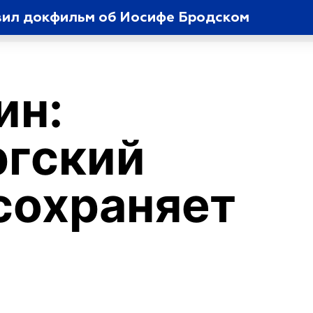
вил докфильм об Иосифе Бродском
ин:
ргский
сохраняет