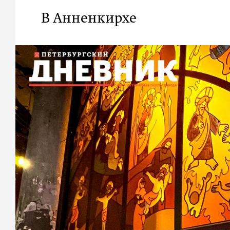
В Анненкирхе