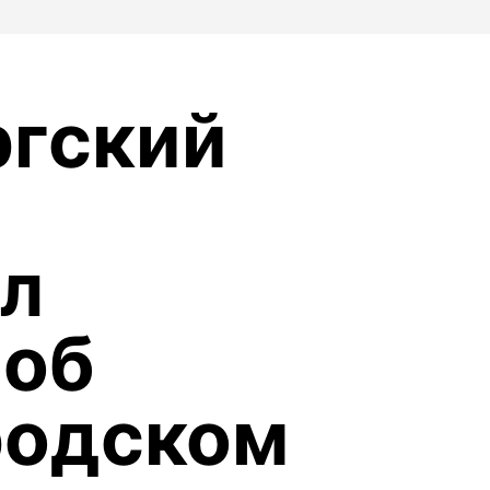
ргский
л
 об
родском