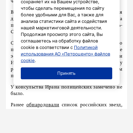
Фото: Олег Золото/«Петербургский дневник»
сохраняет их на Вашем устройстве,
чтобы сделать перемещения по сайту
В Петербурге возле генконсульства Израиля
более удобными для Вас, а также для
дежурят полицейские. Провокаций за
анализа статистики сайта и содействия
последние сутки не было. Об этом сообщает «Ъ-
нашей маркетинговой деятельности.
СПб».
Продолжая просмотр этого сайта, Вы
соглашаетесь на обработку файлов
Отряды полиции дежурят у израильского
cookie в соответствии с
Политикой
представительства на Херсонской улице после
использования АО «Петроцентр» файлов
эскалации конфликта между Израилем и
cookie
.
Ираном. Правоохранители также стоят на посту
рядом с Соборной мечетью на Кронверкском
Принять
проспекте.
У консульства Ирана полицейских замечено не
было.
Ранее
обнародовали
список российских звезд,
которые находятся в Израиле прямо сейчас.