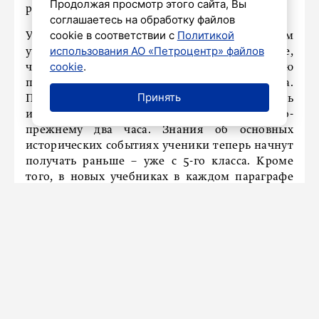
Продолжая просмотр этого сайта, Вы
рассказал он.
соглашаетесь на обработку файлов
cookie в соответствии с
Политикой
Ученики старших классов продолжат в новом
использования АО «Петроцентр» файлов
учебном году изучать историю в том же объеме,
cookie
.
что и раньше, – два часа в неделю. На новую
программу они перейдут 1 сентября 2026 года.
Принять
При этом в 8-м классе школьники будут изучать
историю три часа в неделю, а в 9-м – по-
прежнему два часа. Знания об основных
исторических событиях ученики теперь начнут
получать раньше – уже с 5-го класса. Кроме
того, в новых учебниках в каждом параграфе
появилась рубрика «Россия и мир», где
проводится связь между историей России и
всеобщей историей.
Ранее
сообщалось
, что в Петербурге почти
каждый второй старшеклассник выполняет
домашнюю работу с помощью искусственного
интеллекта.