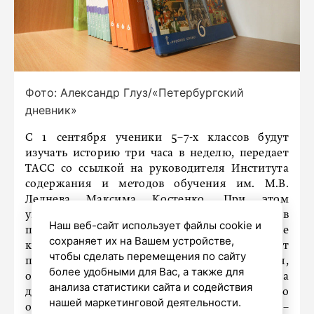
Фото: Александр Глуз/«Петербургский
дневник»
С 1 сентября ученики 5–7-х классов будут
изучать историю три часа в неделю, передает
ТАСС со ссылкой на руководителя Института
содержания и методов обучения им. М.В.
Леднева Максима Костенко. При этом
увеличение часов истории для старших классов
Наш веб-сайт использует файлы cookie и
планируется только с 2026 года. Большее
сохраняет их на Вашем устройстве,
количество часов появилось за счет
чтобы сделать перемещения по сайту
прибавления изучения истории родного края,
более удобными для Вас, а также для
объяснил Костенко. «С 1 сентября 2025 года
анализа статистики сайта и содействия
добавляется курс «История нашего края». Это
нашей маркетинговой деятельности.
один час в неделю, всего 34 часа в год», –