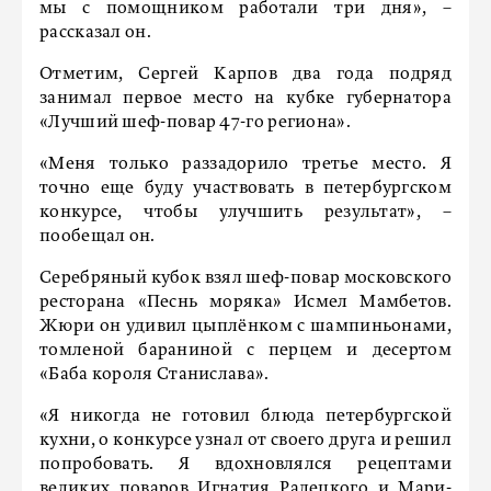
мы с помощником работали три дня», –
рассказал он.
Отметим, Сергей Карпов два года подряд
занимал первое место на кубке губернатора
«Лучший шеф-повар 47-го региона».
«Меня только раззадорило третье место. Я
точно еще буду участвовать в петербургском
конкурсе, чтобы улучшить результат», –
пообещал он.
Серебряный кубок взял шеф-повар московского
ресторана «Песнь моряка» Исмел Мамбетов.
Жюри он удивил цыплёнком с шампиньонами,
томленой бараниной с перцем и десертом
«Баба короля Станислава».
«Я никогда не готовил блюда петербургской
кухни, о конкурсе узнал от своего друга и решил
попробовать. Я вдохновлялся рецептами
великих поваров Игнатия Радецкого и Мари-