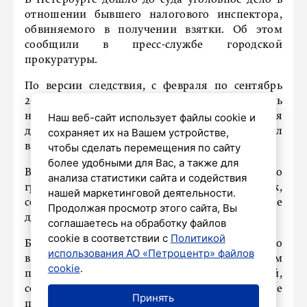
В Петербурге дошло до суда уголовное дело в
отношении бывшего налогового инспектора,
обвиняемого в получении взятки. Об этом
сообщили в пресс-службе городской
прокуратуры.
По версии следствия, с февраля по сентябрь
2023 года обвиняемый, занимая должность
Наш веб-сайт использует файлы cookie и
налогового инспектора отдела истребования
сохраняет их на Вашем устройстве,
документов МИФНС России № 9, получил
чтобы сделать перемещения по сайту
взятку в размере более 1,7 миллиона рублей.
более удобными для Вас, а также для
Взяткодатель хотел получить сведения о
анализа статистики сайта и содействия
гражданах и юридических лицах,
нашей маркетинговой деятельности.
содержащихся в специализированной базе
Продолжая просмотр этого сайта, Вы
данных и составляющих налоговую тайну.
соглашаетесь на обработку файлов
cookie в соответствии с
Политикой
Бывшему налоговому инспектору помимо
использования АО «Петроцентр» файлов
взятки вменяют статью о незаконном
cookie
.
получении и разглашении сведений,
составляющих налоговую тайну, а также
Принять
превышение должностных полномочий.