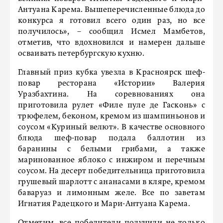
Антуана Карема. Вышеперечисленные блюда до
конкурса я готовил всего один раз, но все
получилось», – сообщил Исмел Мамбетов,
отметив, что вдохновился и намерен дальше
осваивать петербургскую кухню.
Главный приз кубка увезла в Красноярск шеф-
повар ресторана «Истории» Валерия
Уразбахтина. На соревнованиях она
приготовила рулет «Филе пуле де Гасконь» с
трюфелем, беконом, кремом из шампиньонов и
соусом «Куриный велют». В качестве основного
блюда шеф-повар подала баллотин из
баранины с белыми грибами, а также
маринованное яблоко с инжиром и перечным
соусом. На десерт победительница приготовила
грушевый шарлотт с ананасами в кляре, кремом
баваруаз и лимонным желе. Все по заветам
Игнатия Радецкого и Мари-Антуана Карема.
Отметим, все победители получили не только