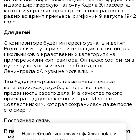
и даже дирижерскую палочку Карла Элиасберга,
который управлял оркестром Ленинградского
радио во время премьеры симфонии 9 августа 1942
года.
Для детей
О композиторе будет интересно узнать и детям.
Родители могут привести их на цикл занятий для
школьников о нравственных категориях на
примере жизни композитора. Он также состоится в
музее культуры и искусства блокадного
Ленинграда «А музы не молчали…».
Там будут раскрывать такие нравственные
категории, как дружба, ответственность,
преданность своего дела. И в качестве такого
примера – дружба композитора с Иваном
Соллертинским, которая сохранилась даже после
его смерти.
Постоянная связь
В петербургской филармонии, которая носит имя
Наш веб-сайт использует файлы cookie и
Дмитрия Шостаковича будет специальный