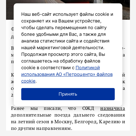
Наш веб-сайт использует файлы cookie и
сохраняет их на Вашем устройстве,
чтобы сделать перемещения по сайту
Фото: Александр Глуз / «Петербургский
более удобными для Вас, а также для
дневник»
анализа статистики сайта и содействия
нашей маркетинговой деятельности.
Высокоскоростные поезда «Сапсан» в январе-
Продолжая просмотр этого сайта, Вы
мае 2026 года перевезли более 2,1 миллиона
соглашаетесь на обработку файлов
пассажиров.
cookie в соответствии с
Политикой
использования АО «Петроцентр» файлов
Как сообщили в пресс-службе Октябрьской
cookie
.
железной дороги (ОЖД), пассажиропоток
сохранился на уровне аналогичного периода
Принять
2025 года.
Ранее мы писали, что ОЖД
назначила
дополнительные поезда дальнего следования
на летний сезон в Москву, Белгород, Карелию и
по другим направлениям.