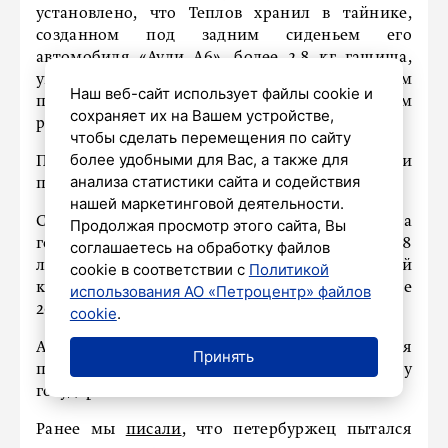
установлено, что Теплов хранил в тайнике,
созданном под задним сиденьем его
автомобиля «Ауди А6», более 2,8 кг гашиша,
упакованного в 30 брикетов, с намерением
Наш веб-сайт использует файлы cookie и
продать его наркопотребителям в другом
сохраняет их на Вашем устройстве,
регионе.
чтобы сделать перемещения по сайту
более удобными для Вас, а также для
Правоохранительные органы задержали
анализа статистики сайта и содействия
подсудимого 15 января в Московском районе.
нашей маркетинговой деятельности.
С учетом позиции заместителя прокурора
Продолжая просмотр этого сайта, Вы
города суд назначил Теплову наказание в виде 8
соглашаетесь на обработку файлов
лет лишения свободы в исправительной
cookie в соответствии с
Политикой
колонии строгого режима и штрафа в размере
использования АО «Петроцентр» файлов
200 тысяч рублей.
cookie
.
Автомобиль, использованный для совершения
Принять
преступления, был конфискован в пользу
государства.
Ранее мы
писали
, что петербуржец пытался