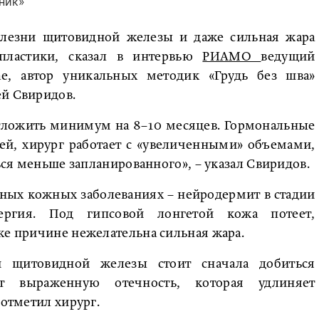
ник»
болезни щитовидной железы и даже сильная жара
опластики, сказал в интервью
РИАМО
ведущий
ne, автор уникальных методик «Грудь без шва»
ей Свиридов.
отложить минимум на 8–10 месяцев. Гормональные
ей, хирург работает с «увеличенными» объемами,
ться меньше запланированного», – указал Свиридов.
ных кожных заболеваниях – нейродермит в стадии
лергия. Под гипсовой лонгетой кожа потеет,
же причине нежелательна сильная жара.
и щитовидной железы стоит сначала добиться
ют выраженную отечность, которая удлиняет
 отметил хирург.