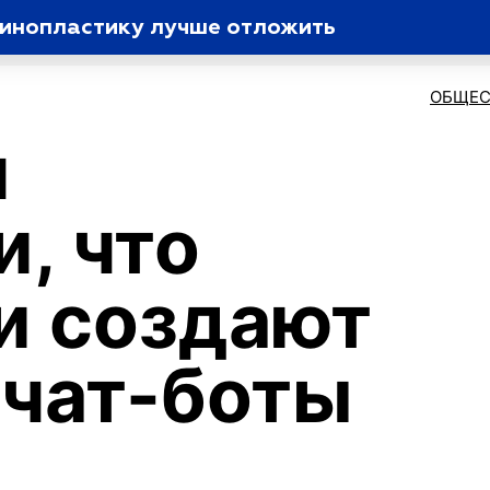
ринопластику лучше отложить
ОБЩЕС
м
, что
и создают
чат-боты