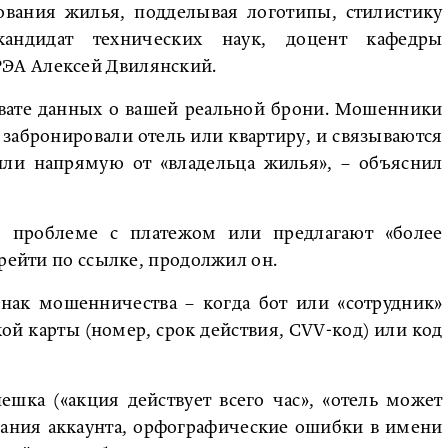
ования жилья, подделывая логотипы, стилистику
кандидат технических наук, доцент кафедры
ЭА Алексей Двилянский.
хвате данных о вашей реальной брони. Мошенники
забронировали отель или квартиру, и связываются
или напрямую от «владельца жилья», – объяснил
 проблеме с платежом или предлагают «более
ерейти по ссылке, продолжил он.
нак мошенничества – когда бот или «сотрудник»
й карты (номер, срок действия, CVV-код) или код
шка («акция действует всего час», «отель может
здания аккаунта, орфографические ошибки в имени