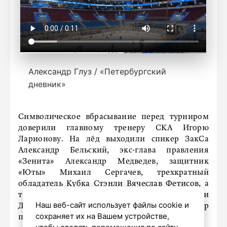
Александр Глуз / «Петербургский
дневник»
Символическое вбрасывание перед турниром
доверили главному тренеру СКА Игорю
Ларионову. На лёд выходили спикер ЗакСа
Александр Бельский, экс-глава правления
«Зенита» Александр Медведев, защитник
«Юты» Михаил Сергачев, трехкратный
обладатель Кубка Стэнли Вячеслав Фетисов, а
также экс-футболисты сборной России
Наш веб-сайт использует файлы cookie и
Дмитрий Сычев и Роман Широков. Турнир
сохраняет их на Вашем устройстве,
приурочен к 80-летию хоккейного клуба СКА.