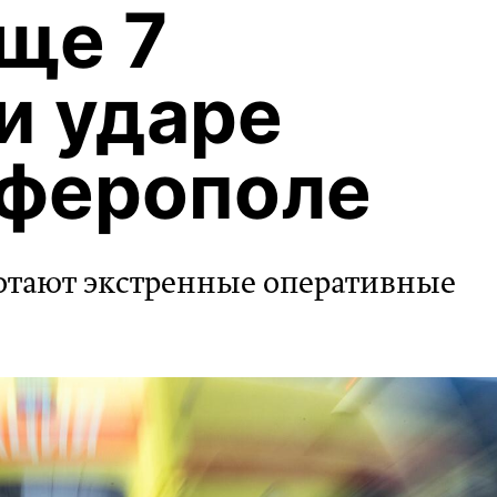
еще 7
и ударе
мферополе
отают экстренные оперативные