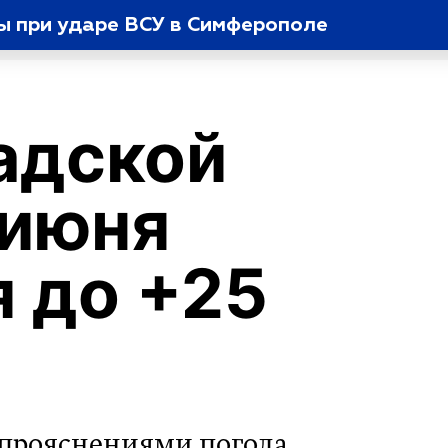
ны при ударе ВСУ в Симферополе
адской
 июня
 до +25
 прояснениями погода