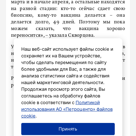
марта и в начале апреля, а остальные находятся
на разной стадии: кто-то сейчас сдает свою
биопсию, кому-то вакцина делается – она
делается долго, 49 дней. Поэтому мы пока
можем сказать, что вакцина хорошо
переносится», – указала Скворцова.
Уже после четырёх инъекций у пациентов
Наш веб-сайт использует файлы cookie и
наблюдается уменьшение опухолевых узлов,
сохраняет их на Вашем устройстве,
но говорить о первых результатах можно будет
чтобы сделать перемещения по сайту
только через месяц.
более удобными для Вас, а также для
анализа статистики сайта и содействия
Ранее Скворцова
рассказала
, что в России
нашей маркетинговой деятельности.
разработали вакцину от лихорадки денге.
Продолжая просмотр этого сайта, Вы
соглашаетесь на обработку файлов
cookie в соответствии с
Политикой
использования АО «Петроцентр» файлов
Александр Беглов: на ПМЭФ
cookie
.
представлены все самые
передовые технологии Петербурга
Принять
4 июня 2026