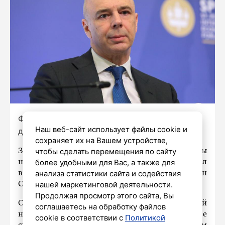
Фото: Роман Пименов/«Петербургский
Наш веб-сайт использует файлы cookie и
дневник»
сохраняет их на Вашем устройстве,
чтобы сделать перемещения по сайту
За минувшие 3 с небольшим года доходы
более удобными для Вас, а также для
населения России выросли на 24%, сообщил
анализа статистики сайта и содействия
в ходе ПМЭФ-2026 министр финансов РФ Антон
нашей маркетинговой деятельности.
Силуанов.
Продолжая просмотр этого сайта, Вы
Он также сказал, что у России сейчас самый
соглашаетесь на обработку файлов
низкий госдолг в «большой двадцатке». Также
cookie в соответствии с
Политикой