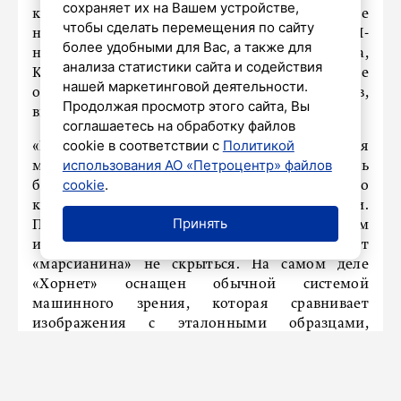
сохраняет их на Вашем устройстве,
компания Swift Beat LLC. Заявленное
чтобы сделать перемещения по сайту
назначение – ударный дрон-камикадзе с ИИ-
более удобными для Вас, а также для
наведением. По данным на июль 2025 года,
анализа статистики сайта и содействия
Киев подписал с компанией соглашение
нашей маркетинговой деятельности.
о производстве различных типов дронов,
Продолжая просмотр этого сайта, Вы
включая дальнобойные ударные БПЛА.
соглашаетесь на обработку файлов
cookie в соответствии с
Политикой
«Вокруг «Хорнета» уже сложилась настоящая
использования АО «Петроцентр» файлов
мифология. Он максимально дешев, очень
cookie
.
быстро производится, а главное, в его
комплексе управления заложены нейросети.
Принять
Последние якобы распознают цель днем
и ночью в любую погоду, и поэтому от
«марсианина» не скрыться. На самом деле
«Хорнет» оснащен обычной системой
машинного зрения, которая сравнивает
изображения с эталонными образцами,
заложенными в памяти. И если происходит
совпадение, то «марсианин» атакует цель. Так
что ничего оригинального в этой модели нет», –