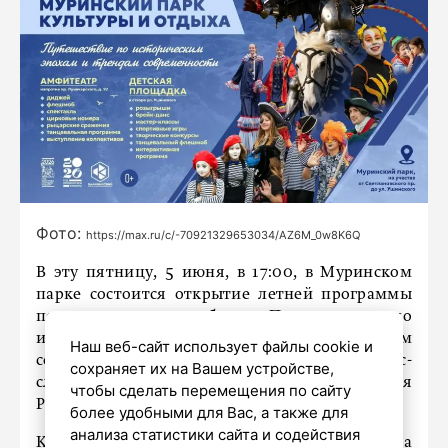
Фото:
https://max.ru/c/-70921329653034/AZ6M_0w8K6Q
В эту пятницу, 5 июня, в 17:00, в Муринском
парке состоится открытие летней программы
под открытым небом «Путешествие по
историческим эпохам и трендам
Наш веб-сайт использует файлы cookie и
современности», сообщили сегодня в пресс-
сохраняет их на Вашем устройстве,
службе вице-губернатора Петербурга Евгения
чтобы сделать перемещения по сайту
Разумишкина.
более удобными для Вас, а также для
анализа статистики сайта и содействия
Каждую неделю сразу на двух площадках на