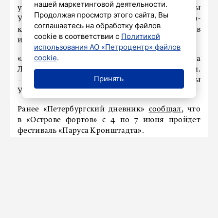
нашей маркетинговой деятельности.
участке от проспекта Луначарского до улицы
Продолжая просмотр этого сайта, Вы
Ушинского гостей ждут
активности,
мастер-
соглашаетесь на обработку файлов
классы, уроки танцев,
выступления музыкантов
cookie в соответствии с
Политикой
и цирковых артистов.
использования АО «Петроцентр» файлов
cookie
.
«Амфитеатр – напротив проспекта
Луначарского, дом 92, – говорится в сообщении.
Принять
–
Детская площадка – в створе улицы
Ушинского
».
Ранее «Петербургский дневник»
сообщал
, что
в
«Острове фортов» с 4 по 7 июня пройдет
фестиваль «Паруса Кронштадта».
НАШ ГОРОД
Видео: на ПМЭФ показали
варианты интерьера нового
вагона СВ от РЖД