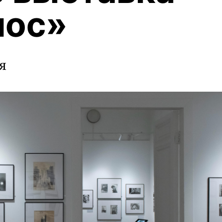
мос»
я