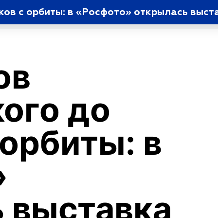
ков с орбиты: в «Росфото» открылась выс
ов
ого до
 орбиты: в
»
 выставка