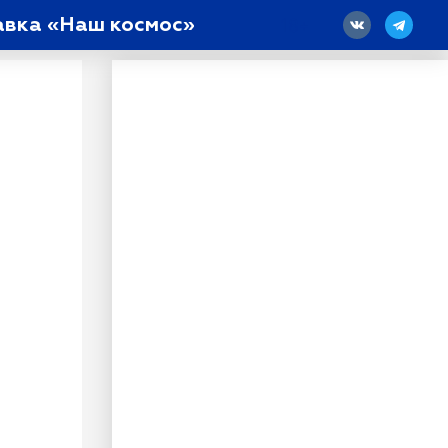
тавка «Наш космос»
18