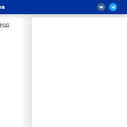
ов
18
ОРОД