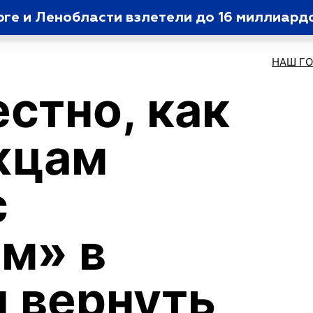
рге и Ленобласти взлетели до 16 миллиард
НАШ Г
стно, как
жцам
с
м» в
и вернуть