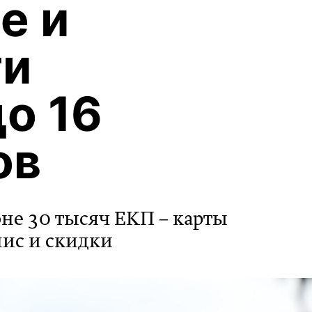
е и
ти
о 16
ов
оне 30 тысяч ЕКП – карты
лис и скидки