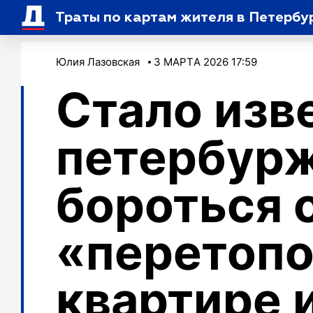
Траты по картам жителя в Петербу
Юлия Лазовская
3 МАРТA 2026 17:59
Стало изве
петербур
бороться 
«перетопо
квартире 