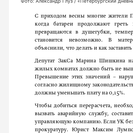
Фото: Александр Глуз / «Петербургский дневн
С приходом весны многие жители Пе
когда батареи продолжают греть
превращаются в душегубки, темпер
становится невозможно. В мате
объяснили, что делать и как заставит
Депутат ЗакСа Марина Шишкина на
жилых комнатах должно быть не выше
Превышение этих значений – наруш
согласно жилищному законодательству
должны уменьшать плату на 0,15%.
Чтобы добиться перерасчета, необх
вызвать аварийную службу, состави
управляющую компанию. Если УК безд
прокуратуру. Юрист Максим Лумпо