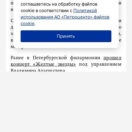
посвящённый деятельности филармонии
соглашаетесь на обработку файлов
во время блокады Ленинграда.
cookie в соответствии с
Политикой
использования АО «Петроцентр» файлов
Специалисты работали с хрупкими
cookie
.
документами, которые имеют высокую
значимость. Нужны были профессионалы,
Принять
которые знают, как реставрировать такие
материалы.
Ранее в Петербургской филармонии
прошел
концерт «Желтые звезды»
под управлением
Владимира Альтшулера.
НАШ ГОРОД
В Петербурге кафе «Долина»
пришлось поставить ударение на
вывеске
5 февраля 2026