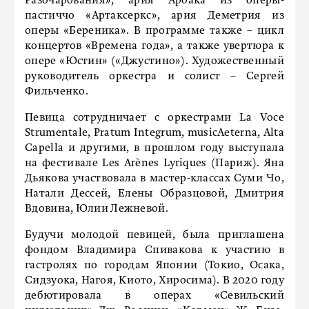
Разочарования», ария Арбака из оперы-
пастиччо «Артаксеркс», ария Деметрия из
оперы «Береника». В программе также – цикл
концертов «Времена года», а также увертюра к
опере «Юстин» («Джустино»). Художественный
руководитель оркестра и солист – Сергей
Фильченко.
Певица сотрудничает с оркестрами La Voce
Strumentale, Pratum Integrum, musicAeterna, Alta
Capella и другими, в прошлом году выступала
на фестивале Les Arènes Lyriques (Париж). Яна
Дьякова участвовала в мастер-классах Суми Чо,
Натали Дессей, Елены Образцовой, Дмитрия
Вдовина, Юлии Лежневой.
Будучи молодой певицей, была приглашена
фондом Владимира Спивакова к участию в
гастролях по городам Японии (Токио, Осака,
Сидзуока, Нагоя, Киото, Хиросима). В 2020 году
дебютировала в операх «Севильский