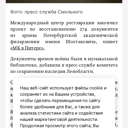
Фото: пресс-служба Смольного
Международный центр реставрации закончил
проект по восстановлению 274 документов
из архива Петербургской академической
филармонии имени Шостаковича, пишет
«МК в Питере».
Документы времен войны были в музыкальной
библиотеке, добавили в пресс-службе комитета
по сохранению наследия Ленобласти.
Специалисты провели реставрацию афиш
Наш веб-сайт использует файлы cookie и
и программ, а также ведомости концертов,
сохраняет их на Вашем устройстве,
которые проходили в Большом зале в период
чтобы сделать перемещения по сайту
ВОВ.
более удобными для Вас, а также для
Восстановлены рукописные и машинописные
анализа статистики сайта и содействия
брошюры, записные книжки руководителя
нашей маркетинговой деятельности.
филармонии Бориса Хаиса и фотоальбом,
Продолжая просмотр этого сайта, Вы