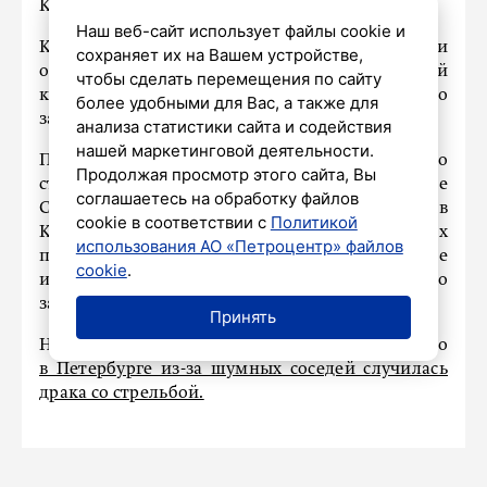
Кудрово.
Наш веб-сайт использует файлы cookie и
Как выяснилось, между посетителями и
сохраняет их на Вашем устройстве,
охранниками бара произошел словесный
чтобы сделать перемещения по сайту
конфликт, переросший в драку. После этого
более удобными для Вас, а также для
зачинщики скрылись.
анализа статистики сайта и содействия
нашей маркетинговой деятельности.
По факту было возбуждено уголовное дело по
Продолжая просмотр этого сайта, Вы
статье «Хулиганство». Накануне на улице
соглашаетесь на обработку файлов
Строителей и на Европейском проспекте в
cookie в соответствии с
Политикой
Кудрово стражи порядка задержали четырех
использования АО «Петроцентр» файлов
подозреваемых в возрасте от 37 до 43 лет. Двое
cookie
.
из них ранее были судимы. Все четверо
задержаны на основании статьи 91 УПК РФ.
Принять
Напомним, ранее мы писали о том, что
в Петербурге из-за шумных соседей случилась
драка со стрельбой.
ПРОИСШЕСТВИЯ