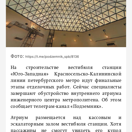
Фото:
https://t.me/podzemnik_spb/8136
На строительстве вестибюля станции
«Юго‑Западная» Красносельско‑Калининской
линии петербургского метро идут финальные
этапы отделочных работ. Сейчас специалисты
завершают обустройство внутреннего атриума
инженерного центра метрополитена. Об этом
сообщает телеграм-канал «Подземник».
Атриум размещается над кассовым и
эскалаторным залом вестибюля станции. Хотя
пассажиры не смогут увидеть его купол