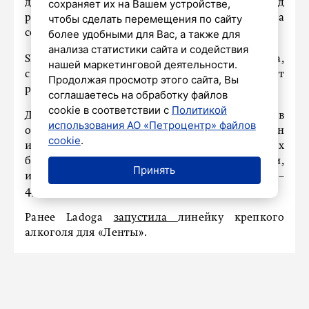
сохраняет их на Вашем устройстве,
долларов США и рассчитывают выручить 7 млрд
чтобы сделать перемещения по сайту
рупий (78,3 млн долларов США) за три года
более удобными для Вас, а также для
совместной работы, продав 3,5 млн бутылок.
анализа статистики сайта и содействия
Shelter 6 продается в штатах Махараштра и Гоа,
нашей маркетинговой деятельности.
с начала 2026 года дистрибуцию планируют
Продолжая просмотр этого сайта, Вы
расширить на всю страну.
соглашаетесь на обработку файлов
cookie в соответствии с
Политикой
Директор по экспорту Ladoga Руслан Григорьев
использования АО «Петроцентр» файлов
отметил, что белые спирты (водка, джин
cookie
.
и другой прозрачный алкоголь) – одна из самых
быстрорастущих категорий на рынке Индии,
Принять
и оценил ее оборот в 260–370 млрд рупий (2,91–
4,14 млрд долларов США).
Ранее Ladoga
запустила
линейку крепкого
алкоголя для «Ленты».
КУЛЬТУРА