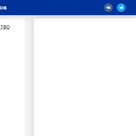
дов
18
ТВО