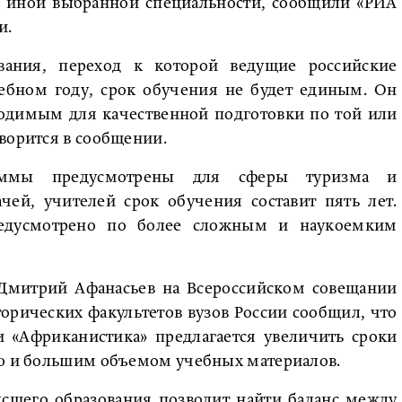
и иной выбранной специальности, сообщили «РИА
и.
вания, переход к которой ведущие российские
чебном году, срок обучения не будет единым. Он
ходимым для качественной подготовки по той или
ворится в сообщении.
раммы предусмотрены для сферы туризма и
чей, учителей срок обучения составит пять лет.
редусмотрено по более сложным и наукоемким
 Дмитрий Афанасьев на Всероссийском совещании
орических факультетов вузов России сообщил, что
и «Африканистика» предлагается увеличить сроки
ью и большим объемом учебных материалов.
ысшего образования позволит найти баланс между