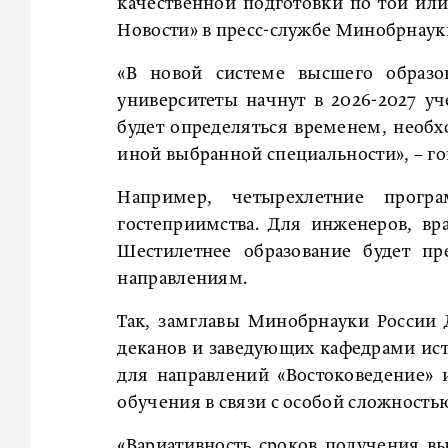
качественной подготовки по той ил
Новости» в пресс-службе Минобрнаук
«В новой системе высшего образо
университеты начнут в 2026-2027 у
будет определяться временем, необ
иной выбранной специальности», – го
Например, четырехлетние прог
гостеприимства. Для инженеров, вра
Шестилетнее образование будет п
направлениям.
Так, замглавы Минобрнауки России
деканов и заведующих кафедрами ист
для направлений «Востоковедение» 
обучения в связи с особой сложност
«Вариативность сроков получения в