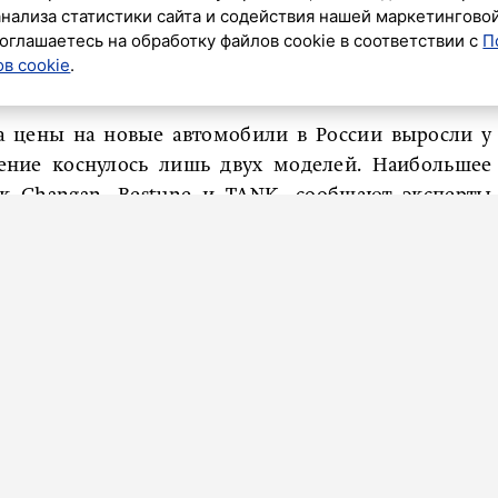
анализа статистики сайта и содействия нашей маркетингово
оглашаетесь на обработку файлов cookie в соответствии с
П
в cookie
.
к»
а цены на новые автомобили в России выросли у
жение коснулось лишь двух моделей. Наибольшее
к Changan, Bestune и TANK, сообщают эксперты
ую половину ноября 2025 года, большинство
 рынке повысили цены. Из 12 марок, изменивших
ие.
 цен провела компания Changan, у которой
ост составил от 20 до 73 тысяч рублей, что в
0,8–2,6 процента.
атронуло марки KGM, Bestune и TANK, где цены