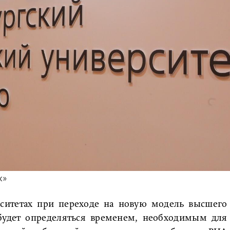
к»
рситетах при переходе на новую модель высшего
 будет определяться временем, необходимым для