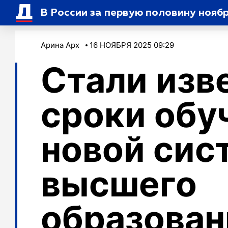
В России за первую половину нояб
Арина Арх
16 НОЯБРЯ 2025 09:29
Стали изв
сроки обу
новой сис
высшего
образован