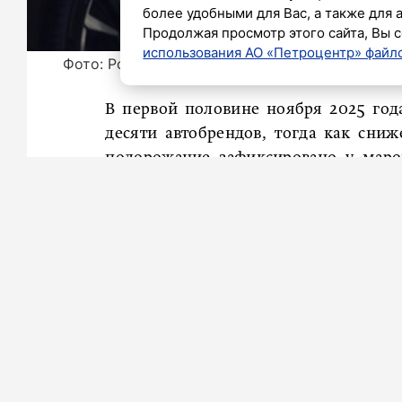
более удобными для Вас, а также для 
Продолжая просмотр этого сайта, Вы с
использования АО «Петроцентр» файло
Фото: Роман Пименов/«Петербургский дневни
В первой половине ноября 2025 год
десяти автобрендов, тогда как сни
подорожание зафиксировано у маро
«Автостата».
По данным мониторинга за перв
автопроизводителей на российском
стоимость, десять пошли на удорожан
Наиболее масштабный пересмотр
подорожали сразу семь моделей. Р
процентном отношении соответствует 
Значительное подорожание также з