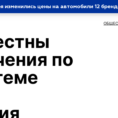
ря изменились цены на автомобили 12 брен
ОБЩЕС
естны
чения по
теме
ия