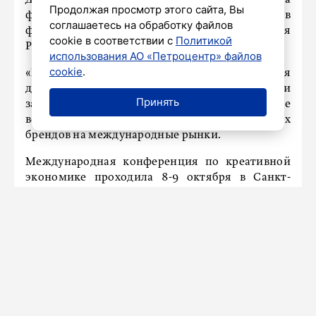
Дополняли экспозицию выставка
Продолжая просмотр этого сайта, Вы
фотоискусства «Креативные технологии в
соглашаетесь на обработку файлов
фотографии» от Центра Béton и инсталляция
cookie в соответствии с
Политикой
Pillars от студии Dreamlaser.
использования АО «Петроцентр» файлов
cookie
.
«Креативный капитал» стал площадкой для
диалога между производителями и
Принять
зарубежными партнерами, открыв новые
возможности для продвижения российских
брендов на международные рынки.
Международная конференция по креативной
экономике проходила 8-9 октября в Санкт-
Петербурге. В фокусе внимания – влияние
творческих индустрий на экономику, общество
и развитие международных коопераций.
Ключевым событием стала пленарная сессия
«Креативная экономика России. Горизонт
2050».
Сайт конференции:
ricsconference.com