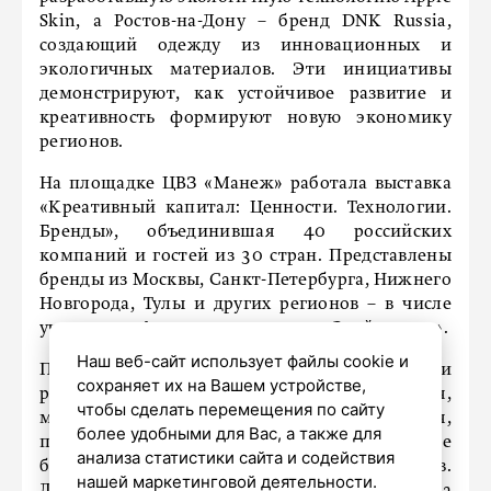
Skin, а Ростов-на-Дону – бренд DNK Russia,
создающий одежду из инновационных и
экологичных материалов. Эти инициативы
демонстрируют, как устойчивое развитие и
креативность формируют новую экономику
регионов.
На площадке ЦВЗ «Манеж» работала выставка
«Креативный капитал: Ценности. Технологии.
Бренды», объединившая 40 российских
компаний и гостей из 30 стран. Представлены
бренды из Москвы, Санкт-Петербурга, Нижнего
Новгорода, Тулы и других регионов – в числе
участников финалисты конкурса «Знай наших».
Наш веб-сайт использует файлы cookie и
Пять тематических блоков включали
сохраняет их на Вашем устройстве,
разработчиков программного обеспечения,
чтобы сделать перемещения по сайту
музыкального и фотооборудования,
более удобными для Вас, а также для
производителей мебели и декора, а также
анализа статистики сайта и содействия
бренды народных художественных промыслов.
нашей маркетинговой деятельности.