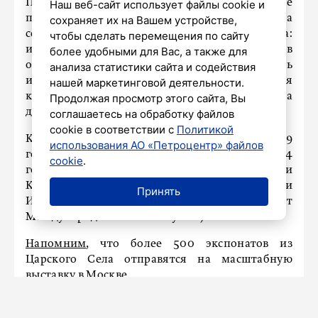
Процесс реставрации, как и все
Наш веб-сайт использует файлы cookie и
предшествующие этапы, сопровождала
сохраняет их на Вашем устройстве,
серьезная научно-исследовательская работа:
чтобы сделать перемещения по сайту
изучались архивные документы и сведения в
более удобными для Вас, а также для
опубликованных источниках, подбиралась
анализа статистики сайта и содействия
иконография, реставрационный совет музея
нашей маркетинговой деятельности.
курировал воссоздание каждого элемента
Продолжая просмотр этого сайта, Вы
декоративного убранства.
соглашаетесь на обработку файлов
cookie в соответствии с
Политикой
Конкурс «Музейный олимп» существует с 2009
использования АО «Петроцентр» файлов
года, в 2024 году он стал всероссийским. В 2024
cookie
.
году учредителями конкурса выступили
Комитет по культуре Санкт-Петербурга и
Принять
ИКОМ России (Российский комитет
Международного совета музеев).
Напомним
, что более 500 экспонатов из
Царского Села отправятся на масштабную
выставку в Москве.