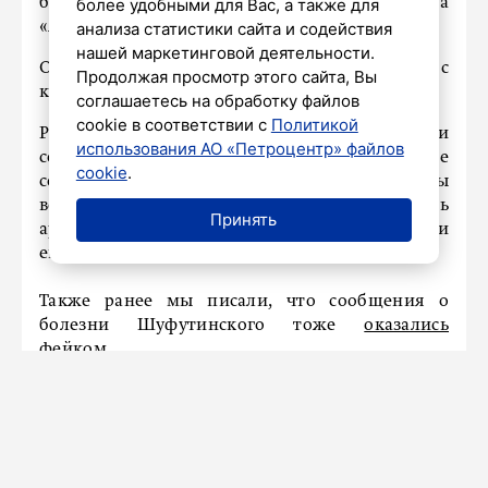
беспокойство», – отметила участница
более удобными для Вас, а также для
«Аншлага», пишет
360.ru
.
анализа статистики сайта и содействия
нашей маркетинговой деятельности.
Она добавила, что планирует выступить с
Продолжая просмотр этого сайта, Вы
концертом 20 октября.
соглашаетесь на обработку файлов
cookie в соответствии с
Политикой
Ранее о проблемах со здоровьем артистки
использования АО «Петроцентр» файлов
сообщал телеграм-канал Mash. Издание
cookie
.
сообщало, у 78-летней артистки якобы
возникли проблемы с сердцем и поднялось
Принять
артериальное давление, поэтому врачи оказали
ей помощь.
Также ранее мы писали, что сообщения о
болезни Шуфутинского тоже
оказались
фейком.
НАШ ГОРОД
В Ленобласти отмечают День