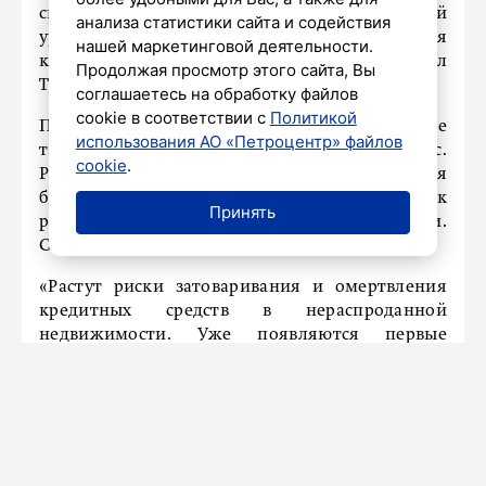
ситуации в строительной отрасли. Текущий
анализа статистики сайта и содействия
уровень ключевой ставки в 17% является
нашей маркетинговой деятельности.
критическим для рынка недвижимости, заявил
Продолжая просмотр этого сайта, Вы
ТАСС руководитель ЕРЗ.РФ Кирилл Холопик.
соглашаетесь на обработку файлов
cookie в соответствии с
Политикой
По словам эксперта, длительное сохранение
использования АО «Петроцентр» файлов
такой стоимости кредитов парализует спрос.
cookie
.
Рыночная ипотека практически недоступна для
большинства покупателей, что уже привело к
Принять
резкому сокращению сделок с новостройками.
Ситуация создает цепную реакцию проблем.
«Растут риски затоваривания и омертвления
кредитных средств в нераспроданной
недвижимости. Уже появляются первые
сигналы о проблемах застройщиков с
обслуживанием займов», – отметил Холопик.
Отрасль остро нуждается в снижении ставки до
10–12% для возврата к здоровому спросу, пока
же каждый день высокой ставки увеличивает