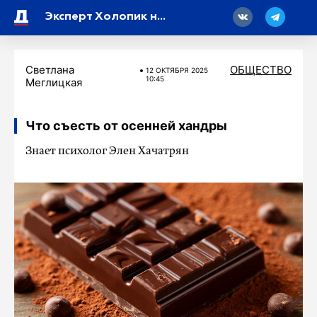
18
Эксперт Холопик назвал ключевую ставку в 17% угрозой рынку недвижимости
Светлана
ОБЩЕСТВО
12 ОКТЯБРЯ 2025
10:45
Меглицкая
Что съесть от осенней хандры
Знает психолог Элен Хачатрян