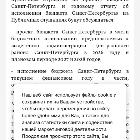
Санкт-Петербурга и годовому отчету об
исполнении бюджета Санкт-Петербурга» на
Публичных слушаниях будут обсуждаться:
- проект бюджета Санкт-Петербурга в части
бюджетных ассигнований, предполагаемых к
выделению администрации Центрального
района Санкт-Петербурга в 2026 году и
плановом периоде 2027 и 2028 годов;
- исполнение бюджета Санкт-Петербурга в
текущем финансовом году в части,
относящейся к территории Центрального
района Санкт-Петербурга.
Наш веб-сайт использует файлы cookie и
сохраняет их на Вашем устройстве,
Материалы к Публичным слушаниям доступны
чтобы сделать перемещения по сайту
на официальном сайте Администрации Санкт-
более удобными для Вас, а также для
Петербурга (
http://gov.spb.ru
) на странице
анализа статистики сайта и содействия
Центрального района Санкт-Петербурга во
нашей маркетинговой деятельности.
вкладке «Экономическое развитие/Публичные
Продолжая просмотр этого сайта, Вы
слушания по проекту бюджета Санкт-