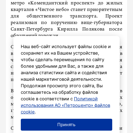
метро «Комендантский проспект» до жилых
кварталов «Чистое небо» станет приоритетным
для общественного транспорта. Проект
реализован по поручению вице-губернатора
Санкт-Петербурга Кирилла Полякова после
обращений горожан.
Наш веб-сайт использует файлы cookie и
Ожидается, что с помощью внедрения
сохраняет их на Вашем устройстве,
выделенной полосы сократится время в пути в
чтобы сделать перемещения по сайту
часы пик почти вдвое, увеличится средняя
более удобными для Вас, а также для
скорость движения общественного транспорта
анализа статистики сайта и содействия
на 50%, а также повысится комфорт
нашей маркетинговой деятельности.
пассажирских перевозок.
Продолжая просмотр этого сайта, Вы
В проект включены 16 маршрутов
соглашаетесь на обработку файлов
общественного транспорта: 13 автобусных
cookie в соответствии с
Политикой
маршрутов (№76, 79, 85, 127, 134, 135, 154, 170,
использования АО «Петроцентр» файлов
171, 202, 217, 223, 227) и 3 троллейбусных
cookie
.
маршрута (№2, 23, 50).
Принять
Особое внимание уделено оптимизации