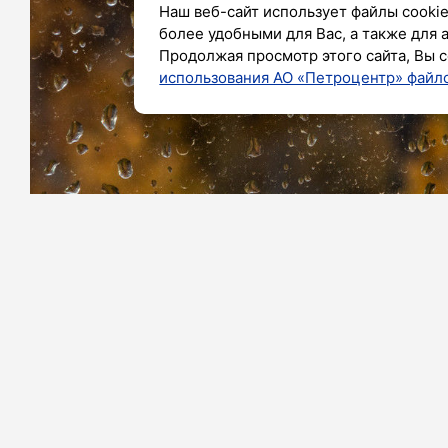
Наш веб-сайт использует файлы cookie
более удобными для Вас, а также для 
Продолжая просмотр этого сайта, Вы с
использования АО «Петроцентр» файло
Фото: Олег Золото / «Петербургский дневник»
В Ленинградской области в четверг,
погода. Об этом сообщили синоптики
Ночью в западной части региона
преимущественно обойдется бе
кратковременные дожди, в отдельных
Температура воздуха ночью составит +9