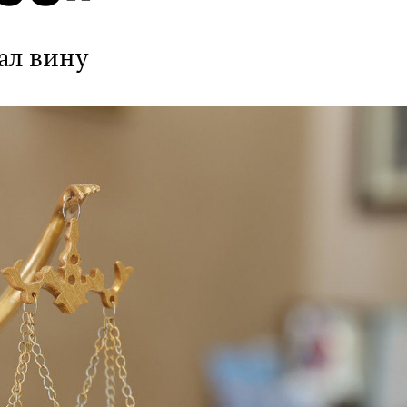
ал вину