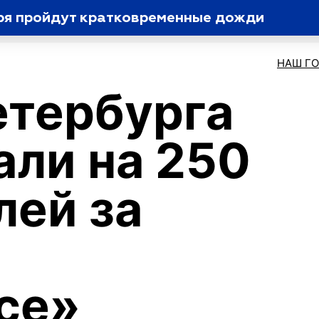
бря пройдут кратковременные дожди
НАШ Г
етербурга
ли на 250
лей за
се»