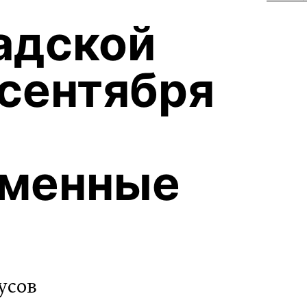
адской
 сентября
еменные
усов