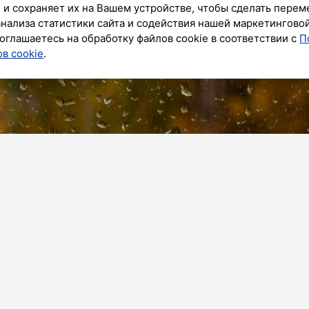
 и сохраняет их на Вашем устройстве, чтобы сделать перем
анализа статистики сайта и содействия нашей маркетингово
оглашаетесь на обработку файлов cookie в соответствии с
П
в cookie
.
 4 сентября, ожидается облачная с прояснениями
 ФГБУ «Северо-Западное УГМС».
 пройдут кратковременные дожди, на востоке
з осадков. Днем местами прогнозируются
 районах Ленобласти возможны грозы и ливни.
...+14 градусов, на востоке местами до +4 градусов,