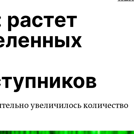
: растет
еленных
тупников
чительно увеличилось количество