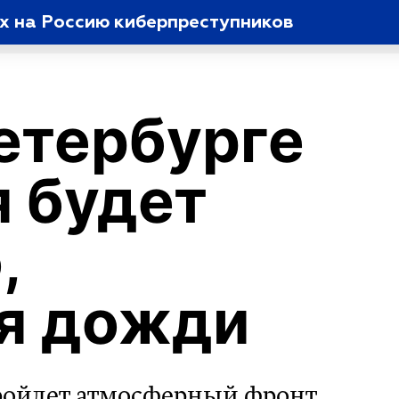
ых на Россию киберпреступников
етербурге
я будет
,
я дожди
пройдет атмосферный фронт